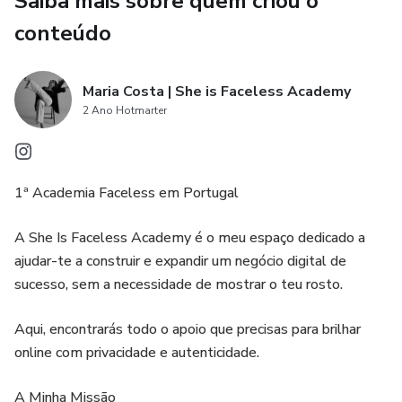
Saiba mais sobre quem criou o
conteúdo
- Enriquecer no Digital PLR (7,00€)
- FACELESS TIKTOK MARKETING (7,00€)
Maria Costa | She is Faceless Academy
2 Ano Hotmarter
- Guia Completo Faceless Marketing (7,00€)
- Manual Produtos PLR (7,00€)
1ª Academia Faceless em Portugal
- Planner de Conteúdo de Redes Sociais PLR (7,00€)
A She Is Faceless Academy é o meu espaço dedicado a
ajudar-te a construir e expandir um negócio digital de
- Playbook Como Usar o Manychat (7,00€)
sucesso, sem a necessidade de mostrar o teu rosto.
- Playbook Reels que Convertem (7,00€)
Aqui, encontrarás todo o apoio que precisas para brilhar
online com privacidade e autenticidade.
- Playbook Stories que Vendem (7,00€)
A Minha Missão
- 120 Templates Storys (7,00€)