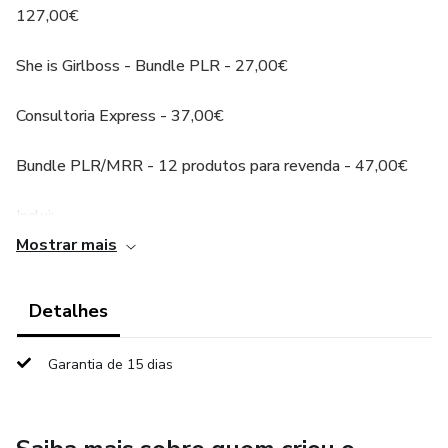
127,00€
She is Girlboss - Bundle PLR - 27,00€
Consultoria Express - 37,00€
Bundle PLR/MRR - 12 produtos para revenda - 47,00€
Inclui:
Mostrar mais
- Acesso Vídeos Faceless (7,00€)
Detalhes
- Conteúdo 3 Meses de Conteudo (7,00€)
- Como criar e vender produtos digitais para iniciantes
Garantia de 15 dias
(7,00€)
-Curso Canva para InicinatesPLR (7,00€)