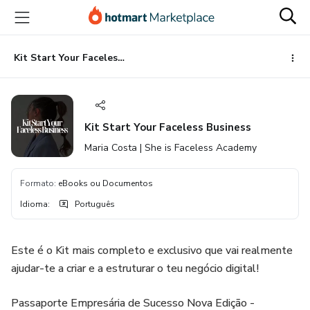
Ir
Ir
Ir
para
para
para
o
o
o
conteúdo
pagamento
rodapé
Kit Start Your Faceless Business
principal
Kit Start Your Faceless Business
Maria Costa | She is Faceless Academy
Formato
:
eBooks ou Documentos
Idioma
:
Português
Este é o Kit mais completo e exclusivo que vai realmente
ajudar-te a criar e a estruturar o teu negócio digital!
Passaporte Empresária de Sucesso Nova Edição -