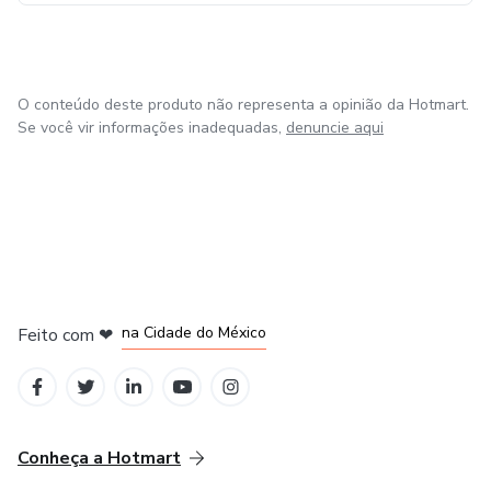
O conteúdo deste produto não representa a opinião da Hotmart.
Se você vir informações inadequadas,
denuncie aqui
em Bogotá
em Amsterdam
em Madrid
na Cidade do México
Feito com
❤
em Belo Horizonte
Conheça a Hotmart