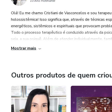
10 Ano Hotmarter
Olá! Eu me chamo Cristiani de Vasconcelos e sou terape
holossistêmica! Isso significa que, através de técnicas e
energéticos, sistêmicos e espirituais que provocam prob
Todo o processo terapêutico é conduzido através da psica
seja, a sua psiquê. Além de atender individualmente, tam
Mostrar mais
Outros produtos de quem crio