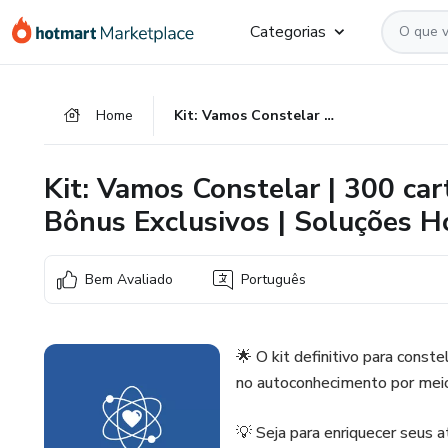
Ir
Ir
Ir
Categorias
para
para
para
o
o
o
conteúdo
pagamento
rodapé
Home
Kit: Vamos Constelar | 300 cartões em PDF para imprimir + Bônus Exclusivos | Soluções Holossistêmicas©
principal
Kit: Vamos Constelar | 300 ca
Bônus Exclusivos | Soluções H
Bem Avaliado
Português
🌟 O kit definitivo para cons
no autoconhecimento por meio
💡 Seja para enriquecer seus 