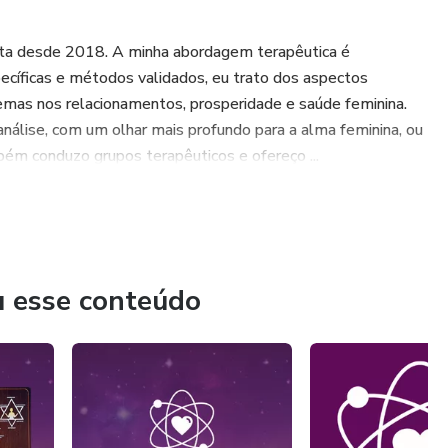
uta desde 2018. A minha abordagem terapêutica é
specíficas e métodos validados, eu trato dos aspectos
lemas nos relacionamentos, prosperidade e saúde feminina.
nálise, com um olhar mais profundo para a alma feminina, ou
bém conduzo grupos terapêuticos e ofereço ...
u esse conteúdo