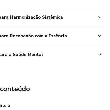
o individual ou profissional, com recursos para trabalhar
 para Harmonização Sistêmica
ntos, trabalho e dinheiro.
pela sua. Clique agora e adquira o kit que vai revolucionar
 para Reconexão com a Essência
para a Saúde Mental
 conteúdo
entora