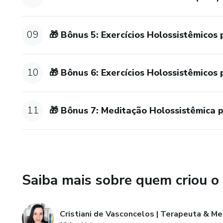
✅ Versátil e poderoso: Para us
09
🎁 Bônus 5: Exercícios Holossistêmicos
temas como saúde, relacioname
✨ Transforme vidas, começando 
10
🎁 Bônus 6: Exercícios Holossistêmicos
sua prática sistêmica!
11
🎁 Bônus 7: Meditação Holossistêmica 
Saiba mais sobre quem criou o
Cristiani de Vasconcelos | Terapeuta & M