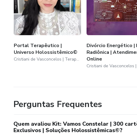
Portal Terapêutico |
Divórcio Energético |
Universo Holossistêmico©
Radiônica | Atendime
Online
Cristiani de Vasconcelos | Terapeuta &amp; Mentora
Perguntas Frequentes
Quem avaliou Kit: Vamos Constelar | 300 car
Exclusivos | Soluções Holossistêmicas©?