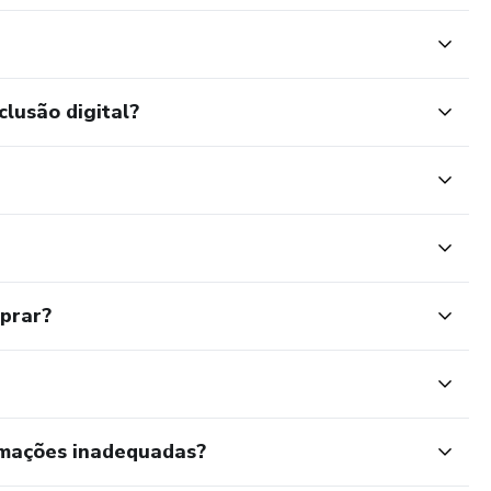
clusão digital?
mprar?
rmações inadequadas?