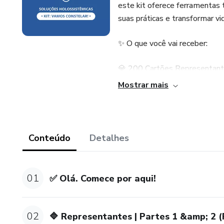
este kit oferece ferramentas 
suas práticas e transformar vi
✨ O que você vai receber:
💎 200 Cartões Representantes
paterna, avós e ancestrais até
Mostrar mais
familiar), temas frequentes e
familiares.
💎 100 Cartões de Condução (10
Conteúdo
Detalhes
movimentos e posturas sistêm
🎁 Bônus Exclusivos:
01
✅ Olá. Comece por aqui!
1️⃣ 100 Cartões para constela
02
🔷 Representantes | Partes 1 &amp; 2 
2️⃣ 100 Cartões de Inspiraçõe