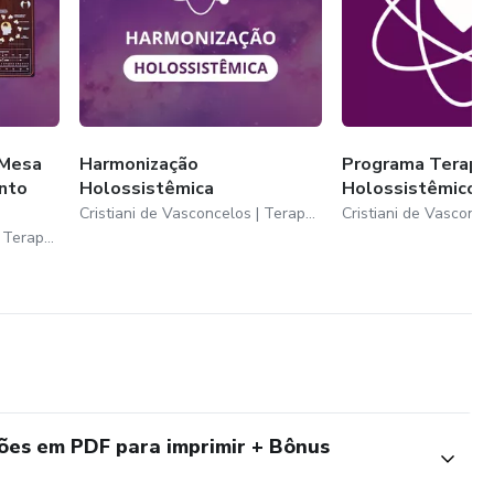
 Mesa
Harmonização
Programa Terapê
nto
Holossistêmica
Holossistêmico
Cristiani de Vasconcelos | Terapeuta &amp; Mentora
Cristiani de Vasconcelos | Terapeuta &amp; Mentora
tões em PDF para imprimir + Bônus