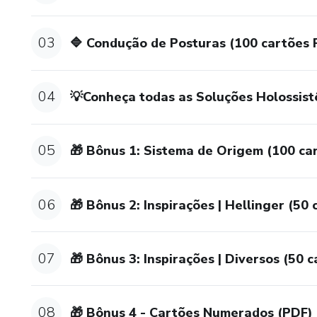
Hellinger, Louise L. Hay, Carl 
03
🔷 Condução de Posturas (100 cartões 
3️⃣ Exercícios Holossistêmico
4️⃣ Exercícios Holossistêmico
04
💡Conheça todas as Soluções Holossist
5️⃣ Exercícios Holossistêmic
05
🎁 Bônus 1: Sistema de Origem (100 ca
💡 Por que você precisa deste
✅ Eleva o padrão dos seus at
06
🎁 Bônus 2: Inspirações | Hellinger (50
consteladores profissionais.
✅ Aprofunda o autoconhecimen
07
🎁 Bônus 3: Inspirações | Diversos (50 
autoconstelações com autono
✅ Inspira e transforma: As c
08
🎁 Bônus 4 - Cartões Numerados (PDF)
espiritual.