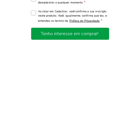
*
descadastrar a qualquer momento.
Ao clicar em Cadastrar, você confirma a sua inscrição
neste produto. Você, igualmente, confirma que leu, e
*
entendeu os termos da
Política de Privacidade
Tenho interesse em comprar!