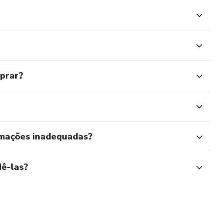
mprar?
rmações inadequadas?
ê-las?