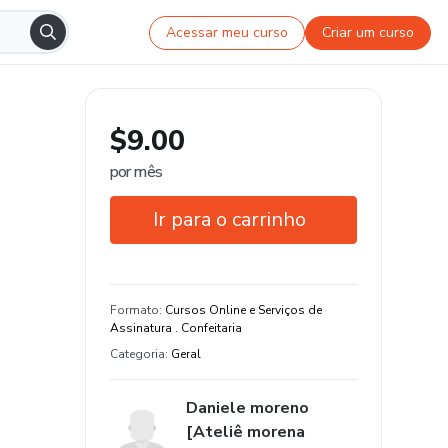
Acessar meu curso
Criar um curso
$9.00
por mês
Ir para o carrinho
Garantia de 7 dias
Estude do seu jeito e em qualquer
Formato
:
Cursos Online e Serviços de
dispositivo
Assinatura . Confeitaria
Categoria
:
Geral
Daniele moreno
[Ateliê morena