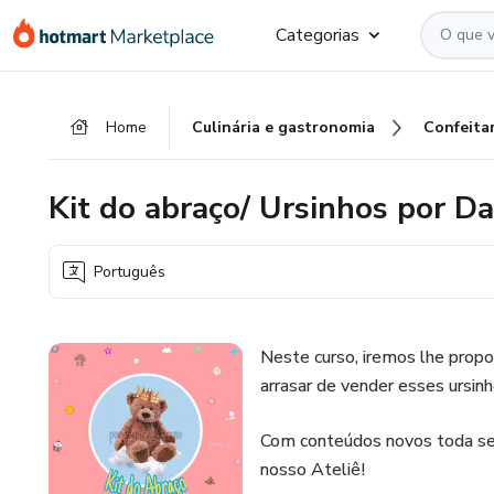
Ir
Ir
Ir
Categorias
para
para
para
o
o
o
conteúdo
pagamento
rodapé
Home
Culinária e gastronomia
Confeitar
principal
Kit do abraço/ Ursinhos por D
Português
Neste curso, iremos lhe propo
arrasar de vender esses ursinh
Com conteúdos novos toda sem
nosso Ateliê!