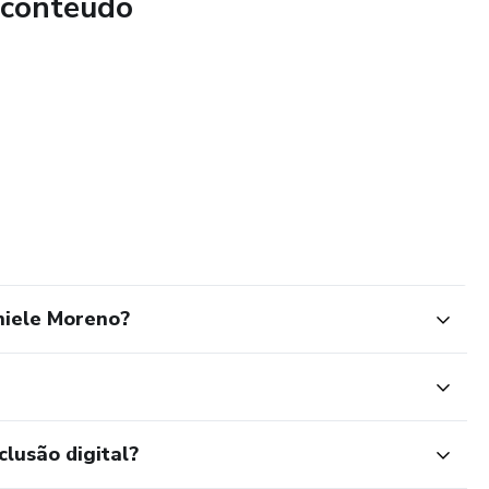
 conteúdo
niele Moreno?
clusão digital?