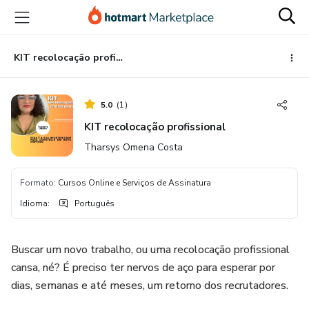
Ir
Ir
Ir
para
para
para
o
o
o
conteúdo
pagamento
rodapé
KIT recolocação profissional
principal
5.0
(
1
)
KIT recolocação profissional
Tharsys Omena Costa
Formato
:
Cursos Online e Serviços de Assinatura
Idioma
:
Português
Buscar um novo trabalho, ou uma recolocação profissional
cansa, né? É preciso ter nervos de aço para esperar por
dias, semanas e até meses, um retorno dos recrutadores.