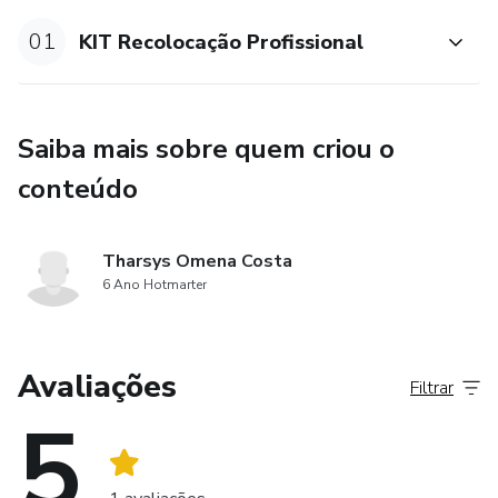
- Currículo passo a passo;
01
KIT Recolocação Profissional
- Cronograma de empregabilidade;
- Perguntas que mais acontecem em uma entrevista;
Saiba mais sobre quem criou o
conteúdo
🎁 BÔNUS: Lista com sites confiáveis para enviar seu
currículo diarimanente.
Tharsys Omena Costa
6 Ano Hotmarter
Avaliações
Filtrar
5