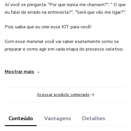
Aí você se pergunta: "Por que nunca me chamam?", " O que
eu falei de errado na entrevista?", "Será que vão me ligar?".
Pois saiba que eu criei esse KIT para você!
Com esse material você vai saber exatamente como se
preparar e como agir em cada etapa do processo seletivo.
Saiba exatamente o que os recrutadores avaliam. Saiba o
que aprova e o que desaprova em um processo seletivo.
Mostrar mais
Aprenda na prática a ter um currículo de sucesso seguindo
este método, através dele seja convidado para várias
entrevistas e turbine suas chances de ter um emprego
Acessar produto comprado
novo. Criado e testado por mim, psicóloga e recrutadora, ao
longo de vários anos.
Conteúdo
Vantagens
Detalhes
No Kit você vai encontrar: