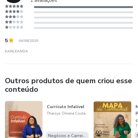
1 avaliações
5
04/08/2020
KARLEANDA
Outros produtos de quem criou esse
conteúdo
Currículo Infalível
M
P
Tharsys Omena Costa
c
T
d
Negócios e Carreira