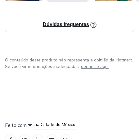
Dúvidas frequentes
O conteúdo deste produto não representa a opinião da Hotmart.
Se você vir informações inadequadas,
denuncie aqui
em Bogotá
em Amsterdam
em Madrid
na Cidade do México
Feito com
❤
em Belo Horizonte