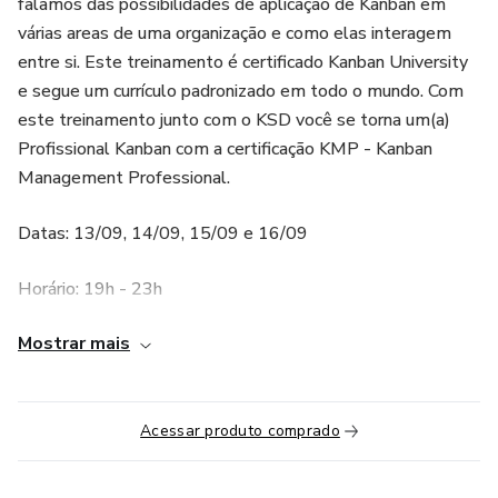
falamos das possibilidades de aplicação de Kanban em
várias areas de uma organização e como elas interagem
entre si. Este treinamento é certificado Kanban University
e segue um currículo padronizado em todo o mundo. Com
este treinamento junto com o KSD você se torna um(a)
Profissional Kanban com a certificação KMP - Kanban
Management Professional.
Datas: 13/09, 14/09, 15/09 e 16/09
Horário: 19h - 23h
Mostrar mais
Vagas: 20
+ Conteúdo extra: Maturidade Organizacional
Acessar produto comprado
OBJETIVOS DE APRENDIZADO