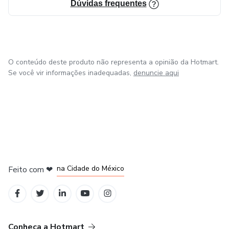
Dúvidas frequentes
O conteúdo deste produto não representa a opinião da Hotmart.
Se você vir informações inadequadas,
denuncie aqui
em Bogotá
em Amsterdam
em Madrid
na Cidade do México
Feito com
❤
em Belo Horizonte
Conheça a Hotmart