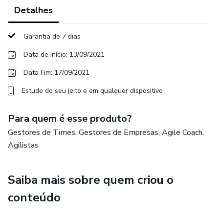
Gerenciando Mudanças Evolucionárias
Detalhes
Lidando com a Resistência à Mudança
Garantia de 7 dias
Feedback Loops e Aprendizagem Contínua
Data de início: 13/09/2021
Data Fim: 17/09/2021
Implementando e Escalando Kanban
Estude do seu jeito e em qualquer dispositivo
Balanceamento de Demanda e Capacidade
Para quem é esse produto?
Otimizando Fluxo e Previsibilidade
Gestores de Times, Gestores de Empresas, Agile Coach,
Agilistas
PRÉ-REQUISITOS
É preferível a participação prévia na aula de Design do
Saiba mais sobre quem criou o
Sistema Kanban.
conteúdo