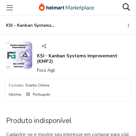
Ir
Ir
Ir
para
para
para
o
o
o
conteúdo
pagamento
rodapé
KSI - Kanban Systems Improvement (KMP2)
principal
KSI - Kanban Systems Improvement
(KMP2)
Foco Ágil
Formato
:
Evento Online
Idioma
:
Português
Produto indisponível
Cadastre-se e mostre seu interesse em comprar para o(a)