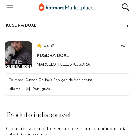
Ir
Ir
Ir
para
para
para
o
o
o
conteúdo
pagamento
rodapé
KUSDRA BOXE
principal
3.0
(
2
)
KUSDRA BOXE
MARCELO TELLES KUSDRA
Formato
:
Cursos Online e Serviços de Assinatura
Idioma
:
Português
Produto indisponível
Cadastre-se e mostre seu interesse em comprar para o(a)
autor(a) deste curso!