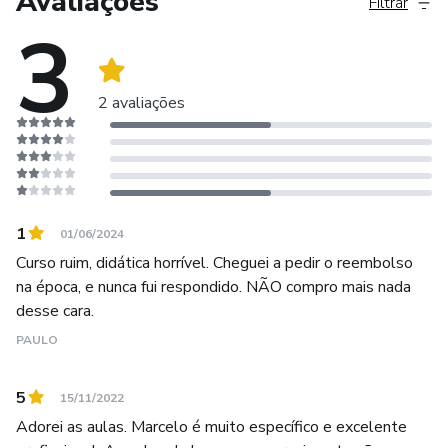
Avaliações
Filtrar
geral.
3
2 avaliações
1
01/06/2024
Curso ruim, didática horrível. Cheguei a pedir o reembolso
na época, e nunca fui respondido. NÃO compro mais nada
desse cara.
PAULO
5
15/11/2022
Adorei as aulas. Marcelo é muito específico e excelente