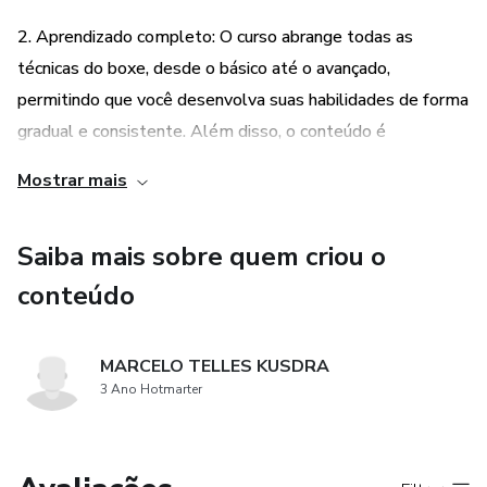
2. Aprendizado completo: O curso abrange todas as
técnicas do boxe, desde o básico até o avançado,
permitindo que você desenvolva suas habilidades de forma
gradual e consistente. Além disso, o conteúdo é
apresentado de forma clara e didática, com demonstrações
Mostrar mais
em vídeo e instruções passo a passo, para que você possa
aprender de maneira eficaz.
Saiba mais sobre quem criou o
3. Benefícios para a saúde: Além de aprender boxe, o
conteúdo
KUSDRA BOXE também oferece benefícios para a saúde,
como melhora na qualidade de vida, redução da ansiedade
MARCELO TELLES KUSDRA
e emagrecimento. Isso ocorre porque o boxe é uma
3 Ano Hotmarter
atividade física completa, que trabalha o corpo inteiro e
ajuda a queimar calorias, além de ser uma ótima maneira de
aliviar o estresse e melhorar o condicionamento físico