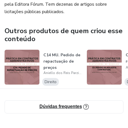
pela Editora Fórum. Tem dezenas de artigos sobre
licitações públicas publicados.
Outros produtos de quem criou esse
conteúdo
C14 MU. Pedido de
C
repactuação de
r
preços
Aniello dos Reis Parziale
Direito
Dúvidas frequentes