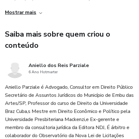
prelecionada por consagrados juristas, além de firme
Mostrar mais
jurisprudência fundamentando a demanda a ser
apresentada junto ao Poder Público, de forma a tornar
Saiba mais sobre quem criou o
mais sólidos os argumentos a serem submetidos à
Administração promotora do certame ou gestora do
conteúdo
contrato administrativo.
Aniello dos Reis Parziale
6 Ano Hotmarter
Aniello Parziale é Advogado, Consultor em Direito Público
Secretário de Assuntos Jurídicos do Município de Embu das
Artes/SP, Professor do curso de Direito da Universidade
Braz Cuba,s Mestre em Direito Econômico e Político pela
Universidade Presbiteriana Mackenzi,e Ex-gerente e
membro da consultoria jurídica da Editora NDJ, É árbitro e
colaborador do Observatório da Nova Lei de Licitações