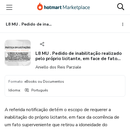
Ir
Ir
Ir
para
para
para
o
o
o
conteúdo
pagamento
rodapé
L8 MU . Pedido de inabilitação realizado pelo próprio licitante, em face de fato superveniente que prejudica a sua permanência na licitação.
principal
L8 MU . Pedido de inabilitação realizado
pelo próprio licitante, em face de fato
superveniente que prejudica a sua
Aniello dos Reis Parziale
permanência na licitação.
Formato
:
eBooks ou Documentos
Idioma
:
Português
A referida notificação detém o escopo de requerer a
inabilitação do próprio licitante, em face da ocorrência de
um fato superveniente que retirou a idoneidade do