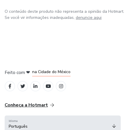
O conteúdo deste produto não representa a opinião da Hotmart.
Se você vir informações inadequadas,
denuncie aqui
em Bogotá
em Amsterdam
em Madrid
na Cidade do México
Feito com
❤
em Belo Horizonte
Conheça a Hotmart
Idioma
Português