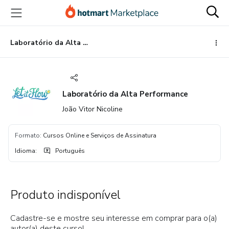
Ir
Ir
Ir
para
para
para
o
o
o
conteúdo
pagamento
rodapé
Laboratório da Alta Performance
principal
Laboratório da Alta Performance
João Vitor Nicoline
Formato
:
Cursos Online e Serviços de Assinatura
Idioma
:
Português
Produto indisponível
Cadastre-se e mostre seu interesse em comprar para o(a)
autor(a) deste curso!