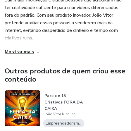
Sua maior motivação é ajudar pessoas que acreditam não
ter criatividade suficiente para criar vídeos diferenciados
fora do padrão. Com seu produto inovador, João Vitor
pretende auxiliar essas pessoas a venderem mais na
internet, evitando desperdício de dinheiro e tempo com
criativos ruins.
Mostrar mais
Com uma abordagem fora da caixa, João Vitor Nicoline
oferece soluções eficientes para estimular o público a
permanecerem em anúncios de vendas. Seu conhecimento
Outros produtos de quem criou esse
e experiência fazem dele um parceiro indispensável para
conteúdo
quem busca resultados expressivos no marketing digital.
Pack de 15
Criativos FORA DA
CAIXA
João Vitor Nicoline
Empreendedorismo Digital