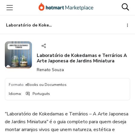
Ir
Ir
Ir
para
para
para
o
o
o
conteúdo
pagamento
rodapé
Laboratório de Kokedamas e Terrários A Arte Japonesa de Jardins Miniatura
principal
Laboratório de Kokedamas e Terrários A
Arte Japonesa de Jardins Miniatura
Renato Souza
Formato
:
eBooks ou Documentos
Idioma
:
Português
"Laboratório de Kokedamas e Terrários – A Arte Japonesa
de Jardins Miniatura" é o guia completo para quem deseja
montar arranjos vivos que unem natureza, estética e