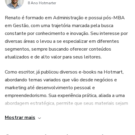
8 Ano Hotmarter
Renato é formado em Administração e possui pós-MBA
em Gestão, com uma trajetória marcada pela busca
constante por conhecimento e inovação. Seu interesse por
diversas áreas o levou a se especializar em diferentes
segmentos, sempre buscando oferecer conteúdos
atualizados e de alto valor para seus leitores.
Como escritor, já publicou diversos e-books na Hotmart,
abordando temas variados que vão desde negócios e
marketing até desenvolvimento pessoal e
empreendedorismo. Sua experiência prática, aliada a uma
abordagem estratégica, permite que seus materiais sejam
diretos, aplicáveis e eficientes para quem busca
Mostrar mais
conhecimento de qualidade.
Além da escrita, Renato está sempre se atualizando,