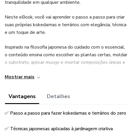
tranquilidade em qualquer ambiente.
Neste eBook, você vai aprender o passo a passo para criar
suas próprias kokedamas e terrários com elegância, técnica
e um toque de arte.
Inspirado na filosofia japonesa do cuidado com o essencial,
o conteúdo ensina como escolher as plantas certas, moldar
o substrato, aplicar musgo e montar composições únicas e
harmônicas.
Mostrar mais
Você descobrirá como criar peças vivas que decoram e ao
mesmo tempo purificam o ambiente.
Vantagens
Detalhes
Com linguagem acessível, o material traz instruções
✅ Passo a passo para fazer kokedamas e terrários do zero
práticas, dicas de manutenção e soluções para problemas
comuns, mesmo para quem não tem experiência com
✅ Técnicas japonesas aplicadas à jardinagem criativa
plantas.