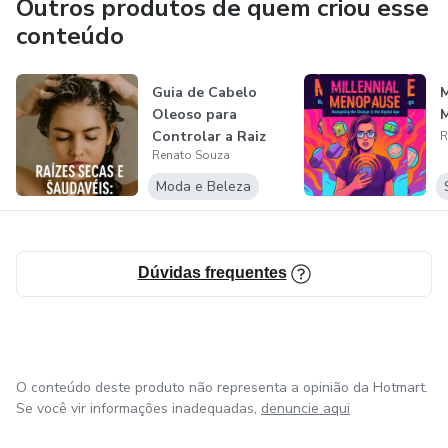
Outros produtos de quem criou esse
explorando novas tendências e metodologias para
conteúdo
transformar informações complexas em conteúdos
acessíveis e de fácil compreensão. Seu objetivo é ajudar
Guia de Cabelo
M
outras pessoas a evoluírem e alcançarem melhores
Oleoso para
resultados por meio do conhecimento.
Controlar a Raiz
R
Renato Souza
Moda e Beleza
Dúvidas frequentes
O conteúdo deste produto não representa a opinião da Hotmart.
Se você vir informações inadequadas,
denuncie aqui