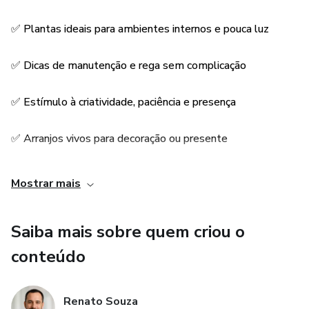
✅ Plantas ideais para ambientes internos e pouca luz
É uma forma terapêutica e criativa de se reconectar com a
natureza.
✅ Dicas de manutenção e rega sem complicação
Além de um hobby encantador, esse conhecimento pode
se tornar uma fonte de renda, ideal para quem deseja
✅ Estímulo à criatividade, paciência e presença
vender suas criações ou oferecer experiências botânicas em
eventos.
✅ Arranjos vivos para decoração ou presente
A arte dos jardins miniatura vai além da beleza — é
✅ Prática terapêutica e relaxante
Mostrar mais
presença, sensibilidade e cuidado com os detalhes.
✅ Possibilidade de renda com venda de kokedamas e
Se você busca harmonia, natureza e expressão criativa,
Saiba mais sobre quem criou o
terrários
este eBook é o seu ponto de partida.
conteúdo
Renato Souza