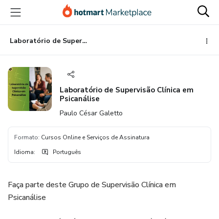
Ir
Ir
Ir
para
para
para
o
o
o
conteúdo
pagamento
rodapé
Laboratório de Supervisão Clínica em Psicanálise
principal
Laboratório de Supervisão Clínica em
Psicanálise
Paulo César Galetto
Formato
:
Cursos Online e Serviços de Assinatura
Idioma
:
Português
Faça parte deste Grupo de Supervisão Clínica em
Psicanálise