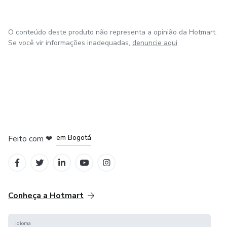
Neuropsicanalistas.
Autor dos E-Books:
O conteúdo deste produto não representa a opinião da Hotmart.
Se você vir informações inadequadas,
denuncie aqui
- Coleção Saúde Mental: Estresse no Trabalho, Síndrome
de Burnout.
- Coleção Psicanálise: A Atividade interpretativa dos
sonhos .
em Amsterdam
em Madrid
Autor do Livro:
em Bogotá
Feito com
❤
em Belo Horizonte
na Cidade do México
- Mercantilização do ensino Superior - Estudo de Caso
sobre Adoecimento Laboral.
- Saúde Mental no Trabalho - Desmistificando a nova NR1
Conheça a Hotmart
Idioma