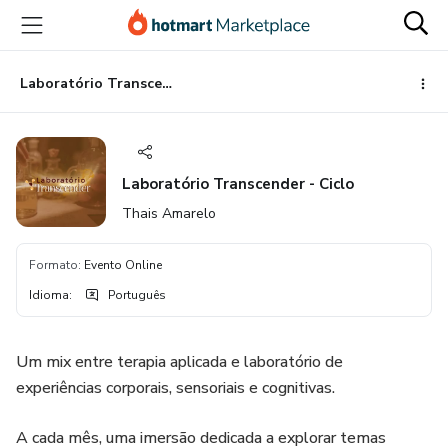
Ir
Ir
Ir
para
para
para
o
o
o
conteúdo
pagamento
rodapé
Laboratório Transcender - Ciclo
principal
Laboratório Transcender - Ciclo
Thais Amarelo
Formato
:
Evento Online
Idioma
:
Português
Um mix entre terapia aplicada e laboratório de
experiências corporais, sensoriais e cognitivas.
A cada mês, uma imersão dedicada a explorar temas