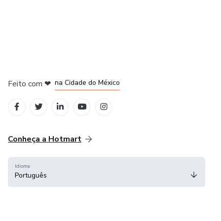
em Bogotá
em Amsterdam
em Madrid
na Cidade do México
Feito com
❤
em Belo Horizonte
Conheça a Hotmart
Idioma
Português