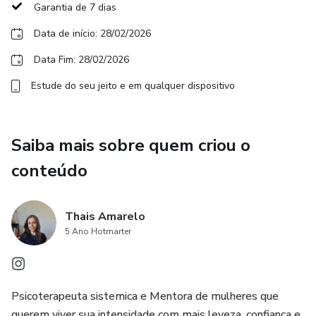
Garantia de 7 dias
O Laboratório Transcender é um espaço de investigação e
Data de início: 28/02/2026
experimentaçã com estrutura, método e responsabilidade
Data Fim: 28/02/2026
emocional, pensado especialmente para mulheres
Estude do seu jeito e em qualquer dispositivo
sensíveis e profundas que:
– Sabe que precisa alinhar a identidade e forma como ve a
si própria com o que deseja criar
Saiba mais sobre quem criou o
conteúdo
– Se ve duvidando da própria capacidade de realizar
grandes alquimias na própria vida
Thais Amarelo
– Quer expandir sem perder o eixo e o seu centro em
5 Ano Hotmarter
relações/opiniões externas
– Estão prontas para assumir responsabilidade pelas
Psicoterapeuta sistemica e Mentora de mulheres que
próprias escolhas
querem viver sua intensidade com mais leveza, confiança e