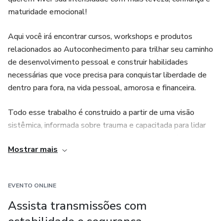
maturidade emocional!
–Precisam de espaços com permissão para errar e sem
pressão para perfomar
Aqui você irá encontrar cursos, workshops e produtos
relacionados ao Autoconhecimento para trilhar seu caminho
–Desejam criar centro interno sólido , reconexão corporal e
de desenvolvimento pessoal e construir habilidades
um ritmo restaurativo
necessárias que voce precisa para conquistar liberdade de
dentro para fora, na vida pessoal, amorosa e financeira.
Se você se identifica com isso então esse grupo de
desenvolvimento feminino é para você.
Todo esse trabalho é construido a partir de uma visão
sistêmica, informada sobre trauma e capacitada para lidar
com desafios emocionais que se manifestam a nível
Mostrar mais
cognitivo, somático (corporal/emocional) e espiritual (visão
de mundo, propósito, transcendência) com intuito de
trabalhar, ressignificar e reorientar questões que impactam
EVENTO ONLINE
diretamente em uma vida com mais qualidade de inteireza
e realização.
Assista transmissões com