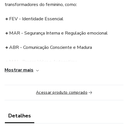
transformadores do feminino, como:
🔸FEV - Identidade Essencial
🔸MAR - Segurança Interna e Regulação emocional
🔸ABR - Comunicação Consciente e Madura
🔸MAI - Prazer, Valor e Autoestima
Mostrar mais
🔸 JUN - Coragem e Agressividade Saudável
🔸 JUL - Expansão, Visão e Confiança
Acessar produto comprado
Cada encontro é um mix entre terapia aplicada e
laboratório de experiências corporais, sensoriais e
Detalhes
cognitivas, com ferramentas somáticas, sistêmicas e
práticas de integração profunda, individuais e em grupo.