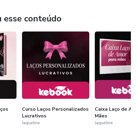
tando autonomia financeira e desenvolvendo habilidades
u esse conteúdo
aços
Curso Laços Personalizados
Caixa Laço de Am
Lucrativos
Mães
Jaqueline
Jaqueline