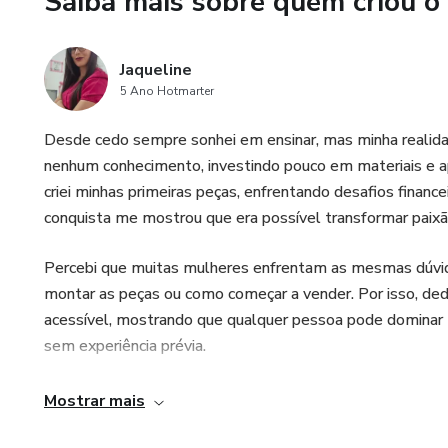
Saiba mais sobre quem criou o
Jaqueline
5 Ano Hotmarter
Desde cedo sempre sonhei em ensinar, mas minha realid
nenhum conhecimento, investindo pouco em materiais e ap
criei minhas primeiras peças, enfrentando desafios finan
conquista me mostrou que era possível transformar paix
Percebi que muitas mulheres enfrentam as mesmas dúvida
montar as peças ou como começar a vender. Por isso, dedi
acessível, mostrando que qualquer pessoa pode dominar 
sem experiência prévia.
Hoje ensino com paixão e propósito, ajudando outras mulh
Mostrar mais
aula é pensada para inspirar, motivar e proporcionar resu