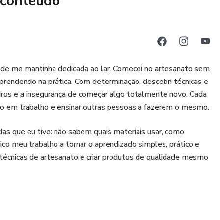
 conteúdo
ade me mantinha dedicada ao lar. Comecei no artesanato sem
rendendo na prática. Com determinação, descobri técnicas e
ceiros e a insegurança de começar algo totalmente novo. Cada
ão em trabalho e ensinar outras pessoas a fazerem o mesmo.
s que eu tive: não sabem quais materiais usar, como
co meu trabalho a tornar o aprendizado simples, prático e
técnicas de artesanato e criar produtos de qualidade mesmo
eres a transformar suas ideias em renda extra real. Cada
ltados concretos, mostrando que é possível crescer