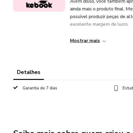
Além disso, você também apren
ainda mais o produto final. 
possível produzir peças de al
excelente margem de lucro.
O conteúdo inclui moldes pron
Mostrar mais
produção, personalização e ve
produto artesanal que une emo
Detalhes
Garantia de 7 dias
Estud