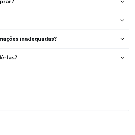
mprar?
rmações inadequadas?
ê-las?