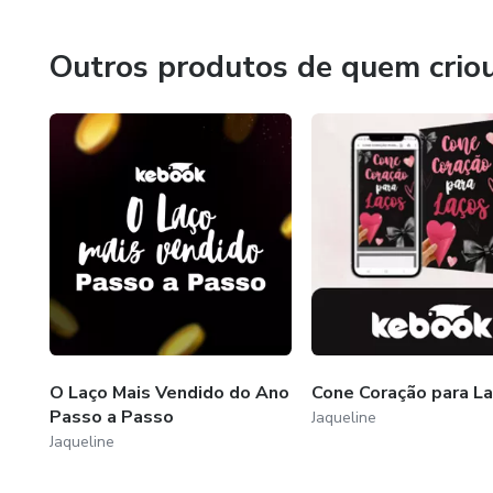
profissionalmente enquanto se faz algo que ama, conquis
com confiança e criatividade.
Outros produtos de quem crio
O Laço Mais Vendido do Ano
Cone Coração para L
Passo a Passo
Jaqueline
Jaqueline