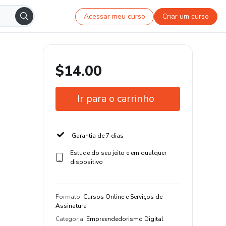
Acessar meu curso
Criar um curso
$14.00
Ir para o carrinho
Garantia de 7 dias
Estude do seu jeito e em qualquer
dispositivo
Formato
:
Cursos Online e Serviços de
Assinatura
Categoria
:
Empreendedorismo Digital