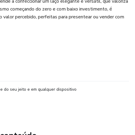
de a confeccionar um laço elegante e versátil, que valoriza
Mesmo começando do zero e com baixo investimento, é
to valor percebido, perfeitas para presentear ou vender com
tos em PDF, técnicas fáceis e dicas estratégicas para
ndas. Transforme sua criatividade em renda extra com um
ção, beleza e grande potencial de lucro.
e do seu jeito e em qualquer dispositivo