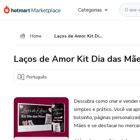
Ir
Ir
Ir
Categorias
para
para
para
o
o
o
conteúdo
pagamento
rodapé
Home
Laços de Amor Kit Dia das Mães
principal
Laços de Amor Kit Dia das Mã
Português
Descubra como criar e vender
simples e prático. Você vai a
bolsinho, páginas personalizad
Mães e se destacar no mercad