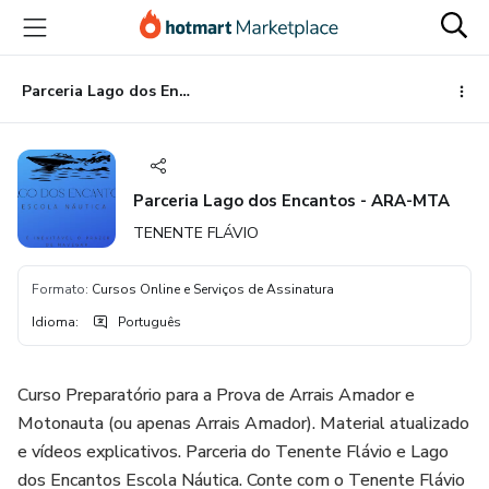
Ir
Ir
Ir
para
para
para
o
o
o
conteúdo
pagamento
rodapé
Parceria Lago dos Encantos - ARA-MTA
principal
Parceria Lago dos Encantos - ARA-MTA
TENENTE FLÁVIO
Formato
:
Cursos Online e Serviços de Assinatura
Idioma
:
Português
Curso Preparatório para a Prova de Arrais Amador e
Motonauta (ou apenas Arrais Amador). Material atualizado
e vídeos explicativos. Parceria do Tenente Flávio e Lago
dos Encantos Escola Náutica. Conte com o Tenente Flávio