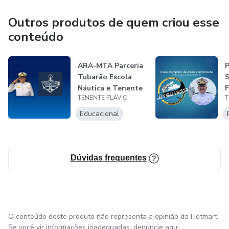
Outros produtos de quem criou esse
conteúdo
ARA-MTA Parceria
P
Tubarão Escola
S
Náutica e Tenente
F
TENENTE FLÁVIO
T
Flávio
Educacional
Dúvidas frequentes
O conteúdo deste produto não representa a opinião da Hotmart.
Se você vir informações inadequadas,
denuncie aqui