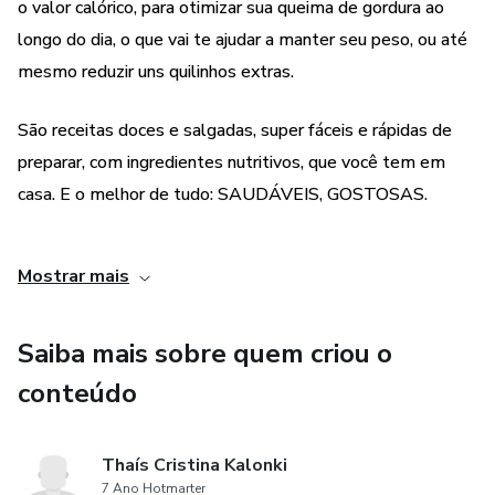
o valor calórico, para otimizar sua queima de gordura ao
longo do dia, o que vai te ajudar a manter seu peso, ou até
mesmo reduzir uns quilinhos extras.
São receitas doces e salgadas, super fáceis e rápidas de
preparar, com ingredientes nutritivos, que você tem em
casa. E o melhor de tudo: SAUDÁVEIS, GOSTOSAS.
Na compra deste e-book você ganha mais 1 E-BOOK
Mostrar mais
INÉDITO: 7 passos para TURBINAR sua imunidade!
Acesso vitalício aos conteúdos! Você pode usar quando e
Saiba mais sobre quem criou o
onde quiser!
conteúdo
AVISO LEGAL: esse e-book não substitui o
Thaís Cristina Kalonki
acompanhamento de um nutricionista.
7 Ano Hotmarter