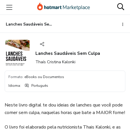
Ir
Ir
Ir
para
para
para
o
o
o
conteúdo
pagamento
rodapé
Lanches Saudáveis Sem Culpa
principal
Lanches Saudáveis Sem Culpa
Thaís Cristina Kalonki
Formato
:
eBooks ou Documentos
Idioma
:
Português
Neste livro digital te dou ideias de lanches que você pode
comer sem culpa, naquelas horas que bate a MAIOR fome!
O livro foi elaborado pela nutricionista Thais Kalonki, e as