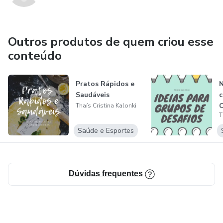
Outros produtos de quem criou esse
conteúdo
Pratos Rápidos e
N
Saudáveis
c
O
Thaís Cristina Kalonki
T
Saúde e Esportes
Dúvidas frequentes