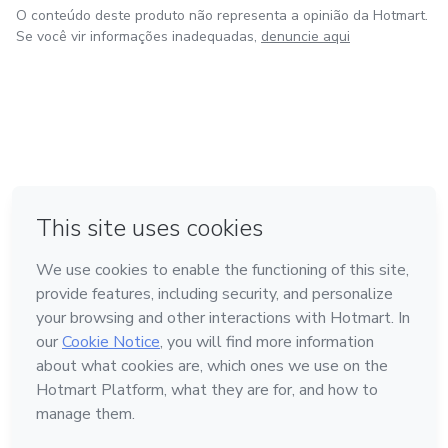
O conteúdo deste produto não representa a opinião da Hotmart.
Se você vir informações inadequadas,
denuncie aqui
em Bogotá
em Amsterdam
em Madrid
na Cidade do México
Feito com
❤
em Belo Horizonte
Conheça a Hotmart
Idioma
Português