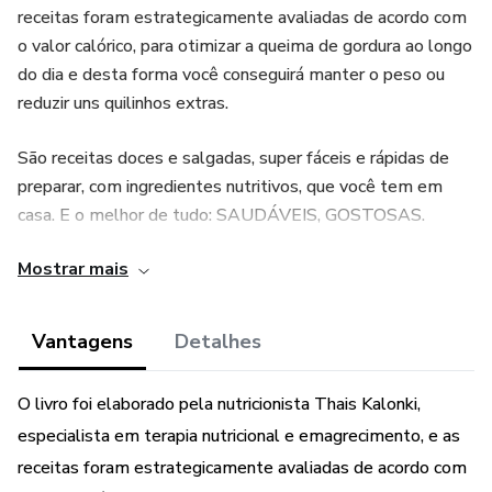
receitas foram estrategicamente avaliadas de acordo com
o valor calórico, para otimizar a queima de gordura ao longo
do dia e desta forma você conseguirá manter o peso ou
reduzir uns quilinhos extras.
São receitas doces e salgadas, super fáceis e rápidas de
preparar, com ingredientes nutritivos, que você tem em
casa. E o melhor de tudo: SAUDÁVEIS, GOSTOSAS.
Mostrar mais
Não perca mais tempo! Compre agora e GANHE mais 1 E-
BOOK INÉDITO: 6 passos para TURBINAR sua imunidade!
Vantagens
Detalhes
AVISO LEGAL: esse e-book não substitui o
acompanhamento de um nutricionista
O livro foi elaborado pela nutricionista Thais Kalonki,
especialista em terapia nutricional e emagrecimento, e as
receitas foram estrategicamente avaliadas de acordo com