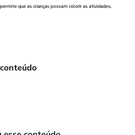
permite que as crianças possam colorir as atividades,
iferentes áreas de conhecimento, como leitura, escrita e
bilidades em diversas áreas ao mesmo tempo, tornando o
emática junina proporciona uma oportunidade de explorar a
nto dos alunos.
 conteúdo
u esse conteúdo