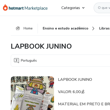
Ir
Ir
Ir
Categorias
para
para
para
o
o
o
conteúdo
pagamento
rodapé
Home
Ensino e estudo acadêmico
Libras
principal
LAPBOOK JUNINO
Português
LAPBOOK JUNINO
VALOR: 6,00💰
MATERIAL EM PRETO E BR