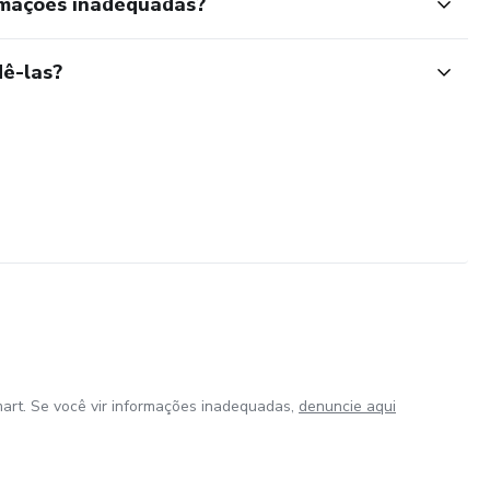
rmações inadequadas?
ê-las?
art. Se você vir informações inadequadas,
denuncie aqui