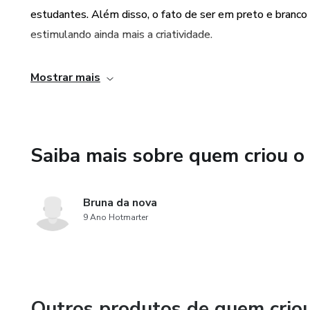
estudantes. Além disso, o fato de ser em preto e branco 
estimulando ainda mais a criatividade.
3. Abordagem multidisciplinar: O Lapbook Junino aborda d
Mostrar mais
pintura. Isso permite que os estudantes desenvolvam ha
aprendizado mais completo e abrangente. Além disso, a t
cultura e tradições brasileiras, enriquecendo o conhecime
Saiba mais sobre quem criou o
Bruna da nova
9 Ano Hotmarter
Outros produtos de quem crio