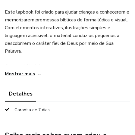
Este lapbook foi criado para ajudar crianças a conhecerem e
memorizarem promessas bíblicas de forma lúdica e visual.
Com elementos interativos, ilustrações simples e
linguagem acessível, o material conduz os pequenos a
descobrirem o caráter fiel de Deus por meio de Sua
Palavra.
O que está incluído no arquivo:
Mostrar mais
✅ Capa do lapbook com o título “As Promessas de Deus”
Detalhes
✅ 5 abas temáticas com símbolos visuais: porta,
travesseiro, pegadas, coração e cruz
Garantia de 7 dias
✅ Versículos bíblicos correspondentes (em tradução
NTLH ou A21)