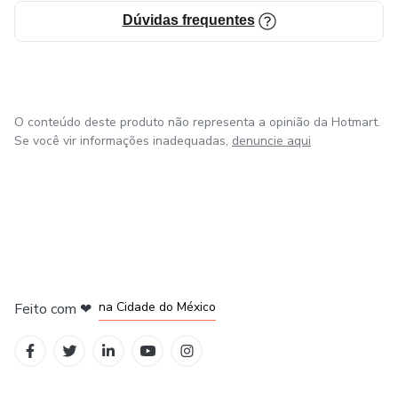
Dúvidas frequentes
O conteúdo deste produto não representa a opinião da Hotmart.
Se você vir informações inadequadas,
denuncie aqui
em Bogotá
em Amsterdam
em Madrid
na Cidade do México
Feito com
❤
em Belo Horizonte