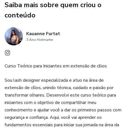
Saiba mais sobre quem criou o
✨ Biossegurança
conteúdo
✨ Tricologia e Anatomia dos Olhos
Kauanne Furtat
3 Ano Hotmarter
✨ Alergias, Irritações e Doenças Oculares
✨ Contraindicações e Teste Alérgico
Curso Teórico para Iniciantes em extensão de cílios
✨ Cuidados no pré e pós-atendimento
Sou lash designer especializada e atuo na área de
✨ Temperatura e Umidade
extensão de cílios, unindo técnica, cuidado e paixão por
transformar olhares. Desenvolvi este curso teórico para
✨ Remoção Química e Mecânica
iniciantes com o objetivo de compartilhar meu
conhecimento e ajudar você a dar os primeiros passos com
✨ Higienização e Mapping
segurança e confiança. Aqui, você vai aprender os
fundamentos essenciais para iniciar sua jornada na área da
✨ Treino e Resolução de Problemas