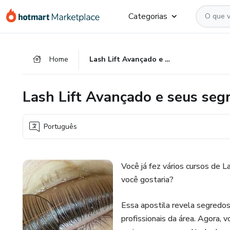
Ir
Ir
Ir
Categorias
para
para
para
o
o
o
conteúdo
pagamento
rodapé
Home
Lash Lift Avançado e seus segredos
principal
Lash Lift Avançado e seus seg
Português
Você já fez vários cursos de 
você gostaria?
Essa apostila revela segredos
profissionais da área. Agora,