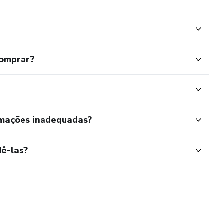
comprar?
rmações inadequadas?
ê-las?