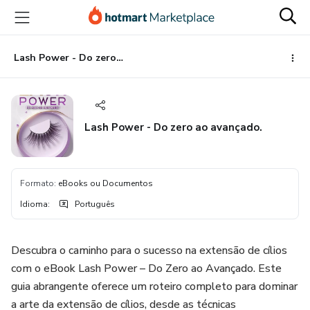
Ir
Ir
Ir
para
para
para
o
o
o
conteúdo
pagamento
rodapé
Lash Power - Do zero ao avançado.
principal
Lash Power - Do zero ao avançado.
Formato
:
eBooks ou Documentos
Idioma
:
Português
Descubra o caminho para o sucesso na extensão de cílios
com o eBook Lash Power – Do Zero ao Avançado. Este
guia abrangente oferece um roteiro completo para dominar
a arte da extensão de cílios, desde as técnicas