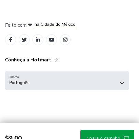
em Bogotá
em Amsterdam
em Madrid
na Cidade do México
Feito com
❤
em Belo Horizonte
Conheça a Hotmart
Idioma
Português
Central de ajuda
Termos
Privacidade
Cookies
$9.00
Ir para o carrinho