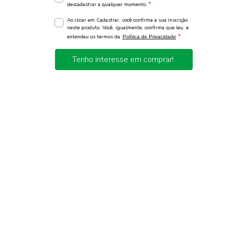
*
descadastrar a qualquer momento.
Ao clicar em Cadastrar, você confirma a sua inscrição
neste produto. Você, igualmente, confirma que leu, e
*
entendeu os termos da
Política de Privacidade
Tenho interesse em comprar!