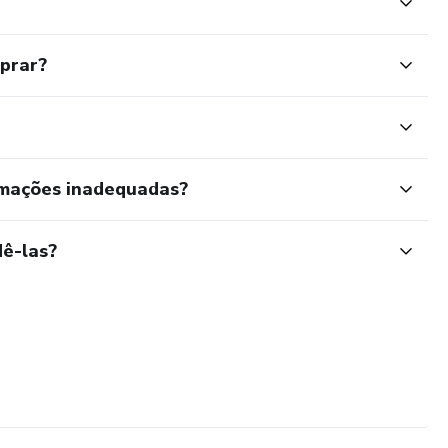
mprar?
rmações inadequadas?
ê-las?