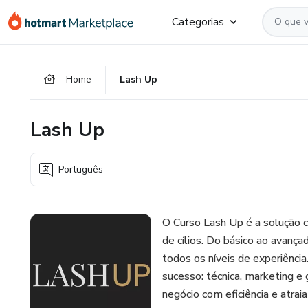
Ir
Ir
Ir
Categorias
para
para
para
o
o
o
conteúdo
pagamento
rodapé
Home
Lash Up
principal
Lash Up
Português
O Curso Lash Up é a solução 
de cílios. Do básico ao avança
todos os níveis de experiênci
sucesso: técnica, marketing e 
negócio com eficiência e atrai