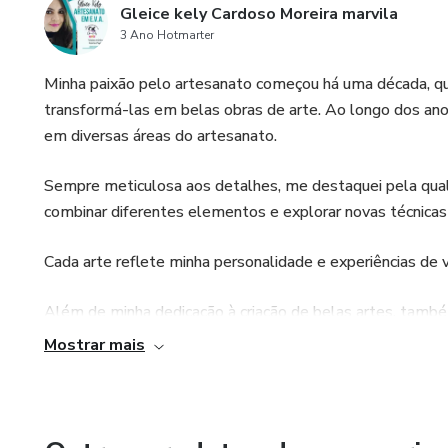
Gleice kely Cardoso Moreira marvila
3 Ano Hotmarter
Minha paixão pelo artesanato começou há uma década, quan
transformá-las em belas obras de arte. Ao longo dos ano
em diversas áreas do artesanato.
Sempre meticulosa aos detalhes, me destaquei pela qual
combinar diferentes elementos e explorar novas técnicas 
Cada arte reflete minha personalidade e experiências de v
Além de minha dedicação à criação de belas artes, tam
como uma artesã habilidosa e comprometida com a excelê
Mostrar mais
anos.
Com meu vasto conhecimento e experiência, também comp
acredito na importância de transmitir minhas habilidades 