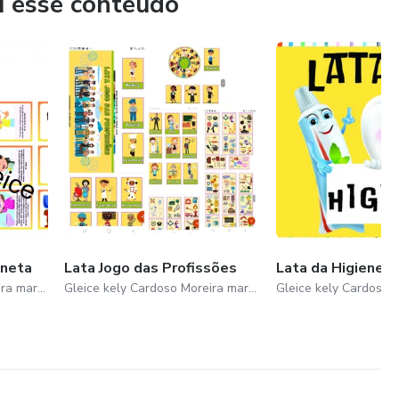
u esse conteúdo
severança podem transformar uma habilidade artística em uma
mplo inspirador de como a expressão criativa pode enriquecer
aneta
Lata Jogo das Profissões
Lata da Higiene 
Gleice kely Cardoso Moreira marvila
Gleice kely Cardoso Moreira marvila