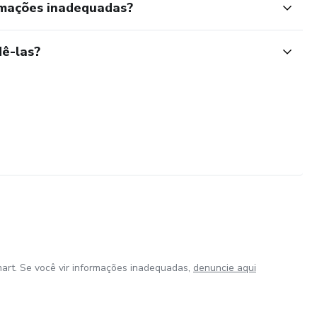
rmações inadequadas?
ê-las?
art. Se você vir informações inadequadas,
denuncie aqui