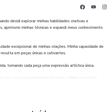
do decidi explorar minhas habilidades criativas e
s, aprimorei minhas técnicas e expandi meus conhecimento
idade excepcional de minhas criações. Minha capacidade de
resulta em peças únicas e cativantes.
ida, tornando cada peça uma expressão artística única.
bém sou uma empreendedora talentosa. Minha reputação
ncia rendeu-me admiradores e clientes fiéis ao longo dos
artilho meu talento através de workshops e cursos, pois
para as próximas gerações, inspirando outros a explorarem o