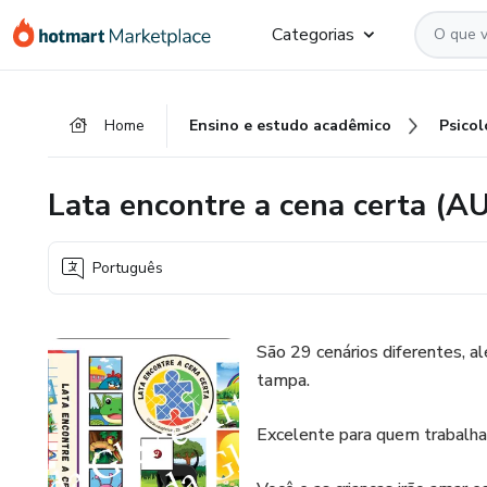
Ir
Ir
Ir
Categorias
para
para
para
o
o
o
conteúdo
pagamento
rodapé
Home
Ensino e estudo acadêmico
Psicol
principal
Lata encontre a cena certa (
Português
São 29 cenários diferentes, a
tampa.
Excelente para quem trabalha 