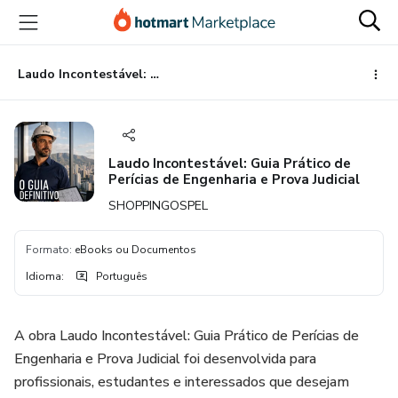
Ir
Ir
Ir
para
para
para
o
o
o
conteúdo
pagamento
rodapé
Laudo Incontestável: Guia Prático de Perícias de Engenharia e Prova Judicial
principal
Laudo Incontestável: Guia Prático de
Perícias de Engenharia e Prova Judicial
SHOPPINGOSPEL
Formato
:
eBooks ou Documentos
Idioma
:
Português
A obra Laudo Incontestável: Guia Prático de Perícias de
Engenharia e Prova Judicial foi desenvolvida para
profissionais, estudantes e interessados que desejam