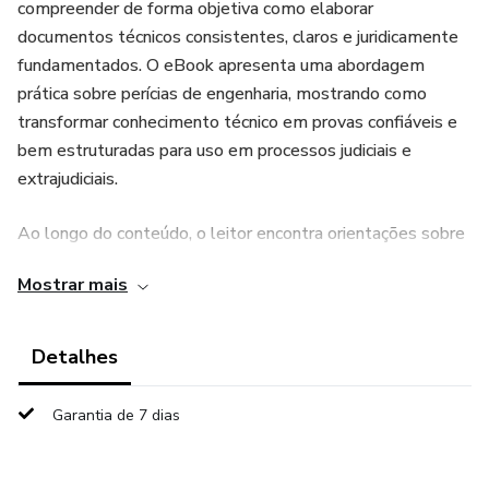
compreender de forma objetiva como elaborar
documentos técnicos consistentes, claros e juridicamente
fundamentados. O eBook apresenta uma abordagem
prática sobre perícias de engenharia, mostrando como
transformar conhecimento técnico em provas confiáveis e
bem estruturadas para uso em processos judiciais e
extrajudiciais.
Ao longo do conteúdo, o leitor encontra orientações sobre
fundamentos periciais, critérios de análise, organização
Mostrar mais
metodológica, interpretação de evidências, estruturação de
laudos e apresentação de conclusões técnicas com
linguagem precisa e coerente. O material também destaca
Detalhes
a importância da fundamentação técnica, da imparcialidade
e da clareza na comunicação, fatores essenciais para que
Garantia de 7 dias
um laudo tenha credibilidade, consistência e valor
probatório.