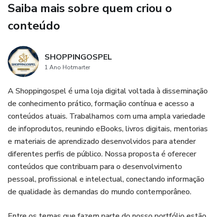
Saiba mais sobre quem criou o
Mais do que um material teórico, “Laudo Incontestável” foi
conteúdo
pensado como um guia de aplicação prática. Seu objetivo é
apoiar quem busca segurança técnica, melhor desempenho
profissional e maior entendimento sobre a relação entre
SHOPPINGOSPEL
engenharia, perícia e prova judicial. É uma leitura útil para
1 Ano Hotmarter
quem deseja aprimorar habilidades, evitar erros recorrentes
e produzir documentos técnicos com maior qualidade,
A Shoppingospel é uma loja digital voltada à disseminação
solidez e confiabilidade.
de conhecimento prático, formação contínua e acesso a
conteúdos atuais. Trabalhamos com uma ampla variedade
de infoprodutos, reunindo eBooks, livros digitais, mentorias
e materiais de aprendizado desenvolvidos para atender
diferentes perfis de público. Nossa proposta é oferecer
conteúdos que contribuam para o desenvolvimento
pessoal, profissional e intelectual, conectando informação
de qualidade às demandas do mundo contemporâneo.
Entre os temas que fazem parte do nosso portfólio estão