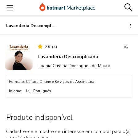
Ir
Ir
Ir
para
para
para
o
o
o
conteúdo
pagamento
rodapé
Lavanderia Descomplicada
principal
2.5
(
4
)
Lavanderia Descomplicada
Libania Cristina Domingues de Moura
Formato
:
Cursos Online e Serviços de Assinatura
Idioma
:
Português
Produto indisponível
Cadastre-se e mostre seu interesse em comprar para o(a)
autor(a) deste curso!