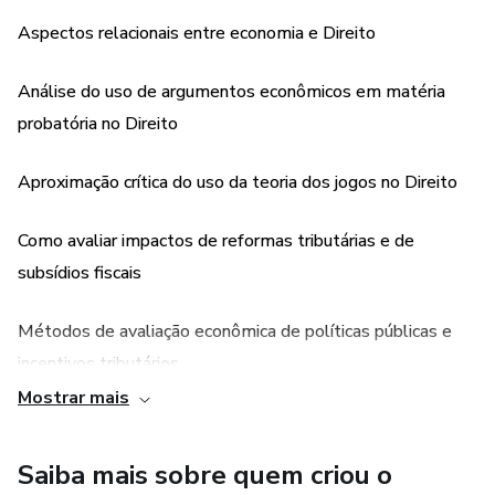
Aspectos relacionais entre economia e Direito
Aula 2: Argumentos econômicos em matéria probatória no
Direito • Professor Dr. José Maria Arruda de Andrade (FD-
Análise do uso de argumentos econômicos em matéria
USP)
probatória no Direito
Sábado, 30/10/2021 | Encontro 2:
Aproximação crítica do uso da teoria dos jogos no Direito
Teoria dos jogos. Aspectos Gerais e seu uso no Direito
Como avaliar impactos de reformas tributárias e de
(delação premiada, leilões, análise de concentrações
econômicas) • Professor Dr. Renan Gomes de Pieri (FGV) •
subsídios fiscais
Professor debatedor Dr. José Maria Arruda de Andrade
(FD-USP)
Métodos de avaliação econômica de políticas públicas e
incentivos tributários
Sábado, 06/11/2021 | Encontro 3:
Mostrar mais
Como avaliar a relação entre políticas econômicas e
Econometria e avaliação econômica (políticas públicas e
tributação sobre o consumo
incentivos tributários) • Professor Dr. Renan Gomes de
Saiba mais sobre quem criou o