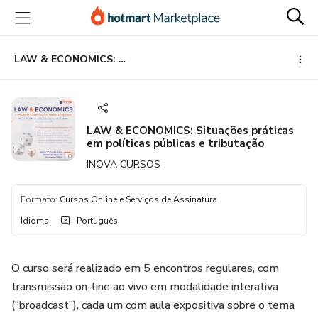
Ir
Ir
Ir
para
para
para
o
o
o
conteúdo
pagamento
rodapé
LAW & ECONOMICS: Situações práticas em políticas públicas e tributação
principal
LAW & ECONOMICS: Situações práticas
em políticas públicas e tributação
INOVA CURSOS
Formato
:
Cursos Online e Serviços de Assinatura
Idioma
:
Português
O curso será realizado em 5 encontros regulares, com
transmissão on-line ao vivo em modalidade interativa
(“broadcast”), cada um com aula expositiva sobre o tema