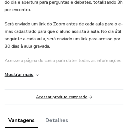
do dia e abertura para perguntas e debates, totalizando 3h
por encontro.
Será enviado um link do Zoom antes de cada aula para o e-
mail cadastrado para que o aluno assista à aula. No dia útil
seguinte a cada aula, será enviado um link para acesso por
30 dias à aula gravada.
Acesse a página do curso para obter todas as informações
necessárias: https://cursoinova.com/curso-law-economics/
Mostrar mais
Conheça o conteúdo programático e as datas de cada aula:
Sábado, 23/10/2021 | Encontro 1:
Acessar produto comprado
Aula 1: Aspectos Introdutórios da Relação entre Economia
e Direito • Professor Dr. José Maria Arruda de Andrade
Vantagens
Detalhes
(FD-USP)