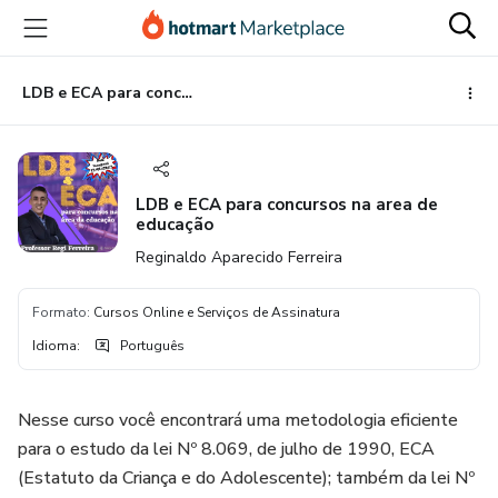
Ir
Ir
Ir
para
para
para
o
o
o
conteúdo
pagamento
rodapé
LDB e ECA para concursos na area de educação
principal
LDB e ECA para concursos na area de
educação
Reginaldo Aparecido Ferreira
Formato
:
Cursos Online e Serviços de Assinatura
Idioma
:
Português
Nesse curso você encontrará uma metodologia eficiente
para o estudo da lei Nº 8.069, de julho de 1990, ECA
(Estatuto da Criança e do Adolescente); também da lei Nº