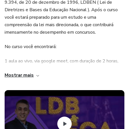
9.394, de 20 de dezembro de 1996, LDBEN ( Lei de
Diretrizes e Bases da Educação Nacional ). Após o curso
você estará preparado para um estudo e uma
compreensão da lei mais direcionada, o que contribuirá
imensamente no desempenho em concursos.
No curso você encontrará:
1 aula ao vivo, via google meet, com duração de 2 horas,
sobre ECA. (Aula será gravada para assistiir quantas vezes
Mostrar mais
quiser)
1 aula ao vivo, via google meet, com duração de 2 horas,
sobre LDBEN. (Aula será gravada para assistiir quantas
vezes quiser)
Arquivos em PDF para estudo.