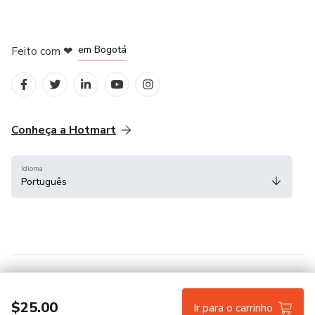
em Amsterdam
em Madrid
em Bogotá
Feito com
❤
em Belo Horizonte
na Cidade do México
Conheça a Hotmart
Idioma
Português
Central de ajuda
Termos
Privacidade
Cookies
$25.00
Ir para o carrinho