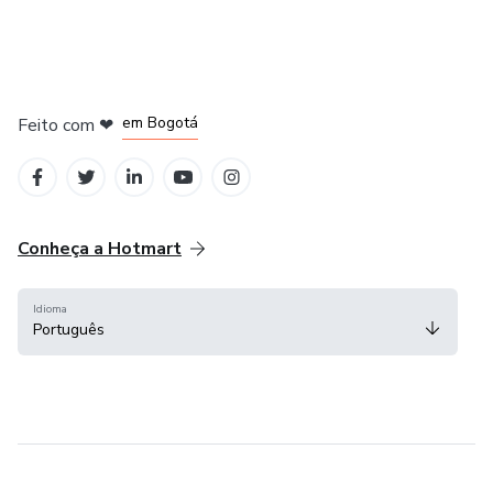
em Amsterdam
em Madrid
em Bogotá
Feito com
❤
em Belo Horizonte
na Cidade do México
Conheça a Hotmart
Idioma
Português