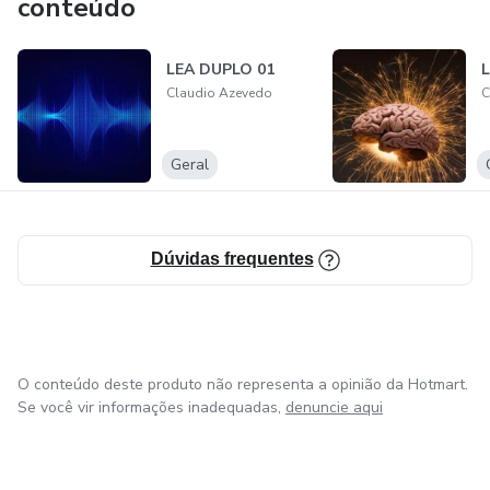
conteúdo
LEA DUPLO 01
Claudio Azevedo
C
Geral
Dúvidas frequentes
O conteúdo deste produto não representa a opinião da Hotmart.
Se você vir informações inadequadas,
denuncie aqui