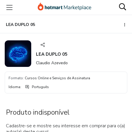
Ir
Ir
Ir
para
para
para
o
o
o
conteúdo
pagamento
rodapé
LEA DUPLO 05
principal
LEA DUPLO 05
Claudio Azevedo
Formato
:
Cursos Online e Serviços de Assinatura
Idioma
:
Português
Produto indisponível
Cadastre-se e mostre seu interesse em comprar para o(a)
autor(a) deste curso!