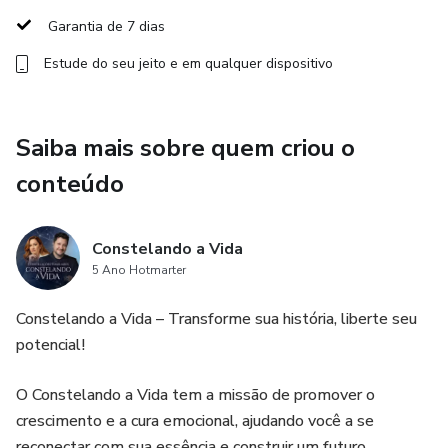
📘 PARA QUEM SERVE?
Garantia de 7 dias
• Sua vida parece parada
Estude do seu jeito e em qualquer dispositivo
• Você sente culpa quando começa a crescer
Saiba mais sobre quem criou o
• Repete histórias que prometeu não repetir
conteúdo
• Carrega um peso emocional sem saber de onde vem
Constelando a Vida
💡 O QUE VOCÊ VAI APRENDER?
5 Ano Hotmarter
• O que são lealdades invisíveis
Constelando a Vida – Transforme sua história, liberte seu
potencial!
• Por que o amor à família pode travar sua vida
O Constelando a Vida tem a missão de promover o
• Como a culpa interfere nas suas escolhas
crescimento e a cura emocional, ajudando você a se
reconectar com sua essência e construir um futuro