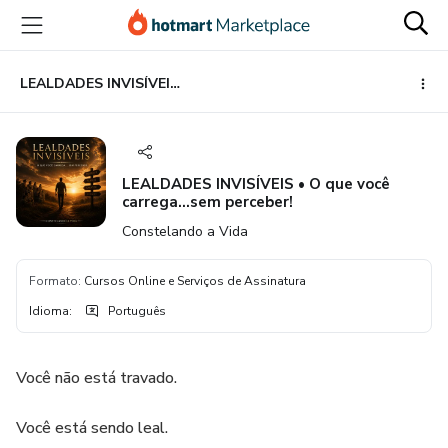
Ir
Ir
Ir
para
para
para
o
o
o
conteúdo
pagamento
rodapé
LEALDADES INVISÍVEIS • O que você carrega...sem perceber!
principal
LEALDADES INVISÍVEIS • O que você
carrega...sem perceber!
Constelando a Vida
Formato
:
Cursos Online e Serviços de Assinatura
Idioma
:
Português
Você não está travado.
Você está sendo leal.