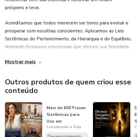
• Exercícios sistêmicos simples para começar a se soltar
próspero e leve.
🌱 IMPORTANTE SABER
Acreditamos que todos merecem ser livres para evoluir e
prosperar com escolhas conscientes. Aplicamos as Leis
Você não está quebrado.
Sistêmicas do Pertencimento, da Hierarquia e do Equilíbrio,
liberando bloqueios emocionais que afetam sua felicidade,
Você não precisa romper com ninguém.
sucesso e realizações.
Mostrar mais
Às vezes, só enxergar já muda tudo.
O poder da Constelação Sistêmica
Outros produtos de quem criou esse
📦 O QUE VOCÊ RECEBE:
A Constelação Familiar e Organizacional revela e soluciona
conteúdo
padrões ocultos em relacionamentos, famílias e vida
✔ Vídeo aulas para trazer consciência sistêmica do assunto
profissional. Com a representação sistêmica, você pode
Mais de 600 Frases
identificar traumas, romper ciclos negativos e ressignificar
✔ Ebook com exercícios práticos em PDF
Sistêmicas para
sua trajetória, trazendo equilíbrio e plenitude.
Uso em
✔ Conteúdo claro e respeitoso
Constelando a Vida
C
Atendimentos -
R
Nossos serviços
Uma...
e
Desenvolvimento Pessoal