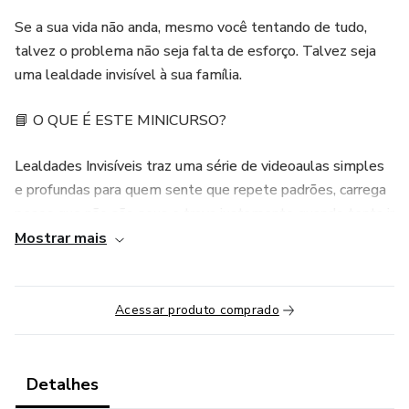
Se a sua vida não anda, mesmo você tentando de tudo,
talvez o problema não seja falta de esforço. Talvez seja
uma lealdade invisível à sua família.
📘 O QUE É ESTE MINICURSO?
Lealdades Invisíveis traz uma série de videoaulas simples
e profundas para quem sente que repete padrões, carrega
pesos que não são seus e trava justamente quando tenta ir
além.
Mostrar mais
Sem termos difíceis.
Acessar produto comprado
Sem exposição familiar.
Sem promessas mágicas.
Detalhes