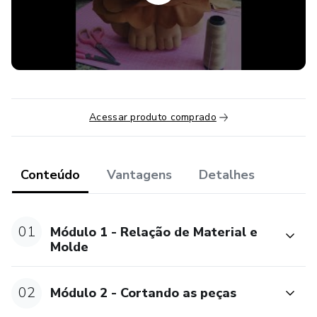
possa estar adquirindo este conhecimento e criando esse
lindo Leão.
Este curso é para quem já trabalha com Artesanato ou
pretende começar do Zero.
Acessar produto comprado
Conteúdo
Vantagens
Detalhes
01
Módulo 1 - Relação de Material e
Molde
02
Módulo 2 - Cortando as peças