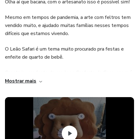
Olha aí que bacana, com o artesanato isso é possível sim!
Mesmo em tempos de pandemia, a arte com feltros tem
vendido muito, e ajudado muitas famílias nesses tempos
difíceis que estamos vivendo.
O Leão Safari é um tema muito procurado pra festas e
enfeite de quarto de bebê.
Construir uma fonte de renda no Conforto de Casa, agora é
possível com feltros !
Mostrar mais
Destinado para o público: Artesãos e Amantes de
Artesanato.
O Curso Leão Safari vai te mostrar que é possivel produzir
esse lindo Leão sem máquina de costura, mostraremos a
costura no ponto caseado, a mão pra que qualquer pessoa