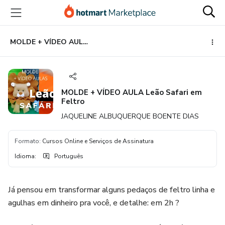
Ir
Ir
Ir
para
para
para
o
o
o
conteúdo
pagamento
rodapé
MOLDE + VÍDEO AULA Leão Safari em Feltro
principal
MOLDE + VÍDEO AULA Leão Safari em
Feltro
JAQUELINE ALBUQUERQUE BOENTE DIAS
Formato
:
Cursos Online e Serviços de Assinatura
Idioma
:
Português
Já pensou em transformar alguns pedaços de feltro linha e
agulhas em dinheiro pra você, e detalhe: em 2h ?