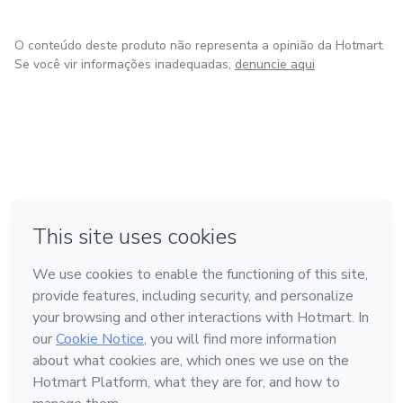
O conteúdo deste produto não representa a opinião da Hotmart.
Se você vir informações inadequadas,
denuncie aqui
em Amsterdam
em Madrid
em Bogotá
Feito com
❤
em Belo Horizonte
na Cidade do México
Conheça a Hotmart
Idioma
Português