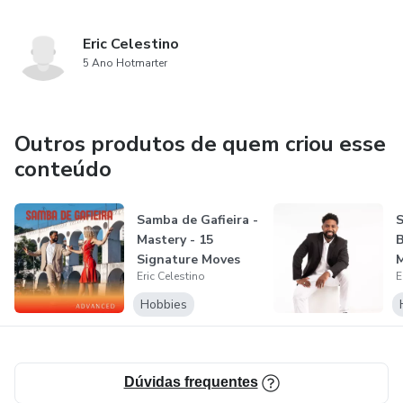
Eric Celestino
5 Ano Hotmarter
Outros produtos de quem criou esse
conteúdo
Samba de Gafieira -
S
Mastery - 15
B
Signature Moves
M
Eric Celestino
E
for Advance...
I
Hobbies
Dúvidas frequentes