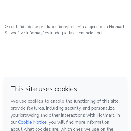
O conteúdo deste produto não representa a opinião da Hotmart.
Se você vir informações inadequadas,
denuncie aqui
em Amsterdam
em Madrid
em Bogotá
Feito com
❤
em Belo Horizonte
na Cidade do México
Conheça a Hotmart