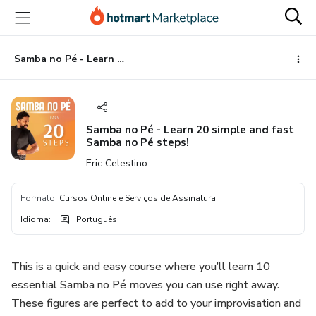
Ir
Ir
Ir
para
para
para
o
o
o
conteúdo
pagamento
rodapé
Samba no Pé - Learn 20 simple and fast Samba no Pé steps!
principal
Samba no Pé - Learn 20 simple and fast
Samba no Pé steps!
Eric Celestino
Formato
:
Cursos Online e Serviços de Assinatura
Idioma
:
Português
This is a quick and easy course where you’ll learn 10
essential Samba no Pé moves you can use right away.
These figures are perfect to add to your improvisation and