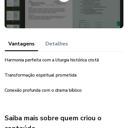
Conduzir você através de uma jornada orante que expande
sua identificação com Cristo, mergulhando no drama
sagrado das escrituras.
PERÍODO
Vantagens
Detalhes
O Fascículo I abrange o trimestre até 4/3/2025
Harmonia perfeita com a liturgia histórica cristã
Transformação espiritual prometida
Conexão profunda com o drama bíblico
Saiba mais sobre quem criou o