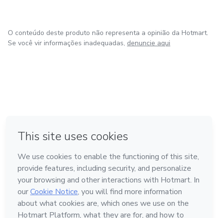
O conteúdo deste produto não representa a opinião da Hotmart.
Se você vir informações inadequadas,
denuncie aqui
em Bogotá
em Amsterdam
em Madrid
na Cidade do México
Feito com
❤
em Belo Horizonte
Conheça a Hotmart
Idioma