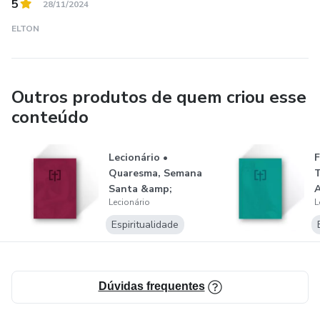
5
28/11/2024
ELTON
Outros produtos de quem criou esse
conteúdo
Lecionário •
F
Quaresma, Semana
Santa &amp;
A
Lecionário
L
Páscoa –
Fascículo...
Espiritualidade
Dúvidas frequentes