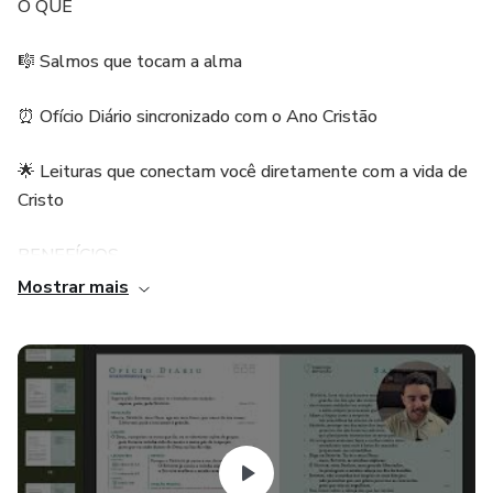
O QUE
🎼 Salmos que tocam a alma
⏰ Ofício Diário sincronizado com o Ano Cristão
🌟 Leituras que conectam você diretamente com a vida de
Cristo
BENEFÍCIOS
Mostrar mais
Harmonia perfeita com a liturgia histórica cristã
Transformação espiritual prometida
Conexão profunda com o drama bíblico
NOSSA VISÃO