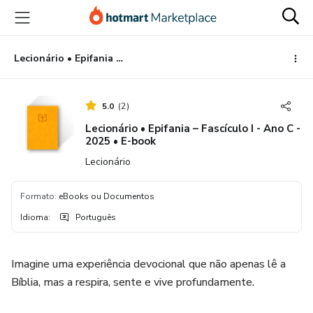
Ir
Ir
Ir
para
para
para
o
o
o
conteúdo
pagamento
rodapé
Lecionário • Epifania – Fascículo I - Ano C - 2025 • E-book
principal
5.0
(
2
)
Lecionário • Epifania – Fascículo I - Ano C -
2025 • E-book
Lecionário
Formato
:
eBooks ou Documentos
Idioma
:
Português
Imagine uma experiência devocional que não apenas lê a
Bíblia, mas a respira, sente e vive profundamente.