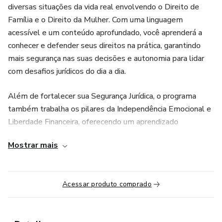
diversas situações da vida real envolvendo o Direito de
Família e o Direito da Mulher. Com uma linguagem
acessível e um conteúdo aprofundado, você aprenderá a
conhecer e defender seus direitos na prática, garantindo
mais segurança nas suas decisões e autonomia para lidar
com desafios jurídicos do dia a dia.
Além de fortalecer sua Segurança Jurídica, o programa
também trabalha os pilares da Independência Emocional e
Liberdade Financeira, oferecendo um aprendizado
transformador para mulheres que desejam se fortalecer e
Mostrar mais
se posicionar com confiança.
O curso é ideal tanto para mulheres que querem
Acessar produto comprado
compreender seus direitos e tomar decisões mais
informadas quanto para advogadas que desejam se
especializar na área do Direito de Família.