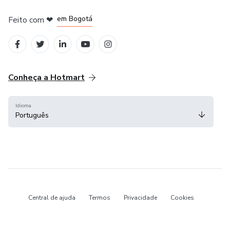
em Amsterdam
em Madrid
em Bogotá
Feito com
❤
em Belo Horizonte
na Cidade do México
Conheça a Hotmart
Idioma
Português
Central de ajuda
Termos
Privacidade
Cookies
Hotmart — 2011-2026 © Todos os direitos reservados.