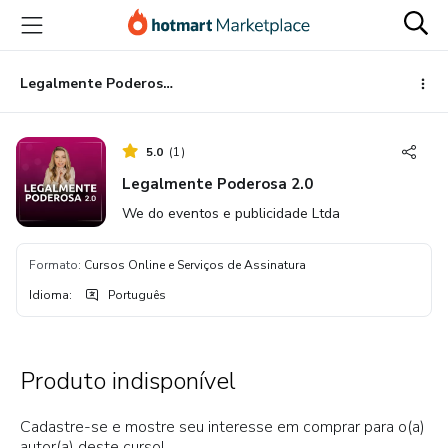
Ir
Ir
Ir
para
para
para
o
o
o
conteúdo
pagamento
rodapé
Legalmente Poderosa 2.0
principal
5.0
(
1
)
Legalmente Poderosa 2.0
We do eventos e publicidade Ltda
Formato
:
Cursos Online e Serviços de Assinatura
Idioma
:
Português
Produto indisponível
Cadastre-se e mostre seu interesse em comprar para o(a)
autor(a) deste curso!