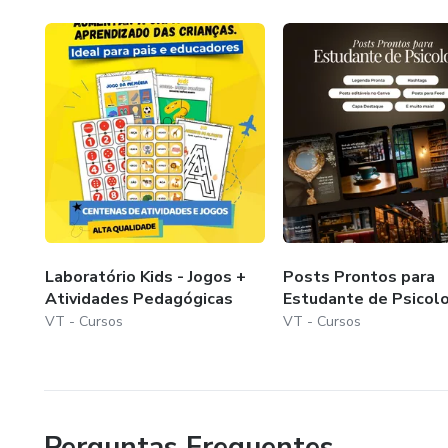
.
.
.
.
.
Laboratório Kids - Jogos +
Posts Prontos para
.
Atividades Pedagógicas
Estudante de Psicolo
VT - Cursos
VT - Cursos
.
..
.
Perguntas Frequentes