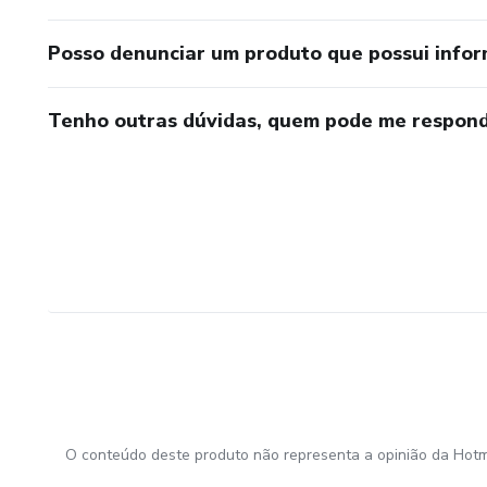
.
Posso denunciar um produto que possui info
.
Tenho outras dúvidas, quem pode me respond
.
.
.
.
.
.
O conteúdo deste produto não representa a opinião da Hotm
.