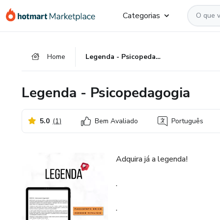
Ir
Ir
Ir
Categorias
para
para
para
o
o
o
conteúdo
pagamento
rodapé
Home
Legenda - Psicopedagogia
principal
Legenda - Psicopedagogia
5.0
(
1
)
Bem Avaliado
Português
Adquira já a legenda!
.
.