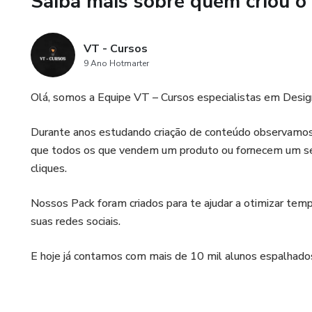
Saiba mais sobre quem criou o
.
VT - Cursos
.
9 Ano Hotmarter
.
Olá, somos a Equipe VT – Cursos especialistas em Design
.
Durante anos estudando criação de conteúdo observamos a
que todos os que vendem um produto ou fornecem um ser
.
cliques.
..
Nossos Pack foram criados para te ajudar a otimizar tempo
suas redes sociais.
.
E hoje já contamos com mais de 10 mil alunos espalhados
.
.