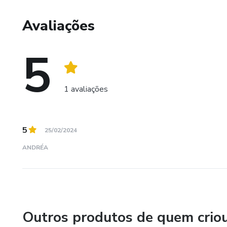
.
Avaliações
.
5
.
1 avaliações
.
.
5
25/02/2024
..
ANDRÉA
.
.
Outros produtos de quem crio
.