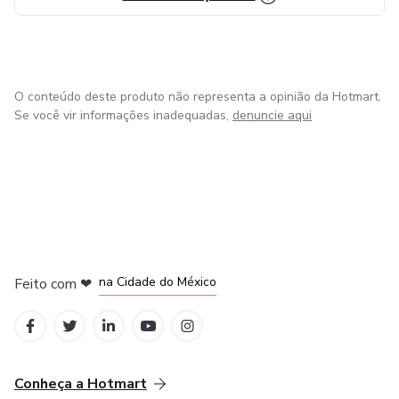
O conteúdo deste produto não representa a opinião da Hotmart.
Se você vir informações inadequadas,
denuncie aqui
em Bogotá
em Amsterdam
em Madrid
na Cidade do México
Feito com
❤
em Belo Horizonte
Conheça a Hotmart