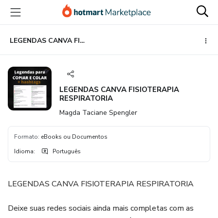
Ir
Ir
Ir
para
para
para
o
o
o
conteúdo
pagamento
rodapé
LEGENDAS CANVA FISIOTERAPIA RESPIRATORIA
principal
LEGENDAS CANVA FISIOTERAPIA
RESPIRATORIA
Magda Taciane Spengler
Formato
:
eBooks ou Documentos
Idioma
:
Português
LEGENDAS CANVA FISIOTERAPIA RESPIRATORIA
Deixe suas redes sociais ainda mais completas com as