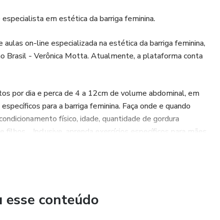
 especialista em estética da barriga feminina.
aulas on-line especializada na estética da barriga feminina,
o Brasil - Verônica Motta. Atualmente, a plataforma conta
utos por dia e perca de 4 a 12cm de volume abdominal, em
específicos para a barriga feminina. Faça onde e quando
ondicionamento físico, idade, quantidade de gordura
e filhos… Inclusive, aprenda exercícios específicos para mães
os já estejam crescidos).
a na Plataforma VeveFit.
u esse conteúdo