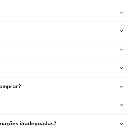
comprar?
rmações inadequadas?