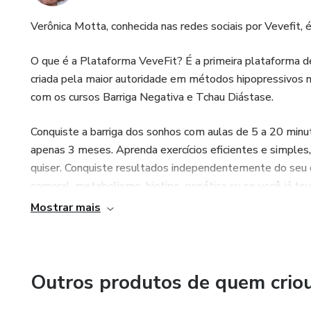
Verônica Motta, conhecida nas redes sociais por Vevefit, é
O que é a Plataforma VeveFit? É a primeira plataforma de 
criada pela maior autoridade em métodos hipopressivos n
com os cursos Barriga Negativa e Tchau Diástase.
Conquiste a barriga dos sonhos com aulas de 5 a 20 min
apenas 3 meses. Aprenda exercícios eficientes e simples, 
quiser. Conquiste resultados independentemente do seu c
corporal, metabolismo, biotipo, genética ou se você já tev
que querem perder a barriga pós filhos (mesmo que os filh
Mostrar mais
A estética completa da barriga feminina, você só encontr
Outros produtos de quem crio