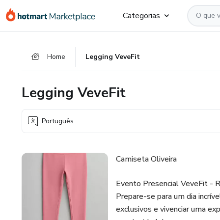
Ir
Ir
Ir
Categorias
para
para
para
o
o
o
conteúdo
pagamento
rodapé
Home
Legging VeveFit
principal
Legging VeveFit
Português
Camiseta Oliveira
Evento Presencial VeveFit -
Prepare-se para um dia incríve
exclusivos e vivenciar uma exp