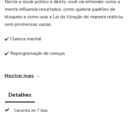
Neste e-book prático e direto, você vai entender como a
mente influencia resultados, como quebrar padrões de
bloqueio e como usar a Lei da Atração de maneira realista,
sem promessas vazias.
✔️ Clareza mental
✔️ Reprogramação de crenças
✔️ Exercícios simples e aplicáveis
Mostrar mais
✔️ Desenvolvimento pessoal e espiritual
Detalhes
Um guia para quem quer assumir o controle da própria vida
e criar mudanças verdadeiras, começando de dentro para
Garantia de 7 dias
fora.