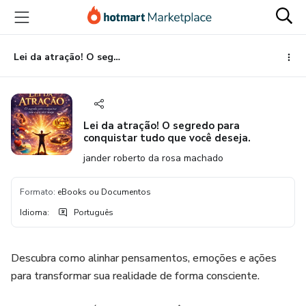
Ir
Ir
Ir
para
para
para
o
o
o
conteúdo
pagamento
rodapé
Lei da atração! O segredo para conquistar tudo que você deseja.
principal
Lei da atração! O segredo para
conquistar tudo que você deseja.
jander roberto da rosa machado
Formato
:
eBooks ou Documentos
Idioma
:
Português
Descubra como alinhar pensamentos, emoções e ações
para transformar sua realidade de forma consciente.