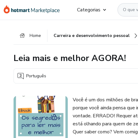
Ir
Ir
Ir
Categorias
para
para
para
o
o
o
conteúdo
pagamento
rodapé
Home
Carreira e desenvolvimento pessoal
principal
Leia mais e melhor AGORA!
Português
Você é um dos milhões de brasi
porque você ainda pensa que in
vontade. ERRADO! Requer ati
está olhando para quem de ze
Quer saber como? Vem comig