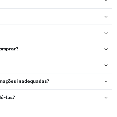
comprar?
rmações inadequadas?
ê-las?