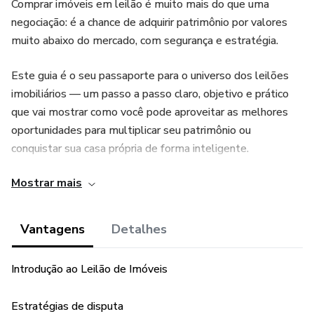
Comprar imóveis em leilão é muito mais do que uma
negociação: é a chance de adquirir patrimônio por valores
muito abaixo do mercado, com segurança e estratégia.
Este guia é o seu passaporte para o universo dos leilões
imobiliários — um passo a passo claro, objetivo e prático
que vai mostrar como você pode aproveitar as melhores
oportunidades para multiplicar seu patrimônio ou
conquistar sua casa própria de forma inteligente.
Mostrar mais
Seja você um investidor experiente ou alguém que está
dando os primeiros passos, aqui você encontrará o
conhecimento necessário para participar de arrematações
Vantagens
Detalhes
com confiança e garantir resultados consistentes.
Introdução ao Leilão de Imóveis
Estratégias de disputa