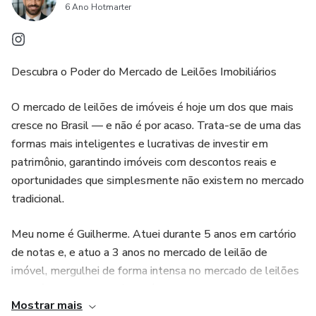
6 Ano Hotmarter
Material Extra:
Planilha de projeção de ganhos
Descubra o Poder do Mercado de Leilões Imobiliários
Manual da notificação Extrajudicial (100% Digital)
O mercado de leilões de imóveis é hoje um dos que mais
Modelo de contrato de Comodato
cresce no Brasil — e não é por acaso. Trata-se de uma das
formas mais inteligentes e lucrativas de investir em
Modelo de Contrato de Compra e Venda
patrimônio, garantindo imóveis com descontos reais e
oportunidades que simplesmente não existem no mercado
tradicional.
Modelo Notificação Extrajudicial
Meu nome é Guilherme. Atuei durante 5 anos em cartório
Requerimento para emissão de ITBI
de notas e, e atuo a 3 anos no mercado de leilão de
imóvel, mergulhei de forma intensa no mercado de leilões
de imóveis. Nesse período, já comprei e regularizei mais de
Mostrar mais
200 imóveis, adquirindo experiência prática e estratégica