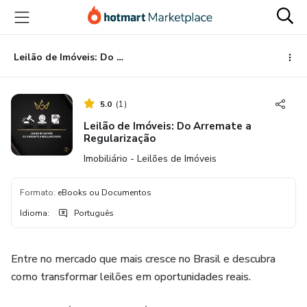
Ir
Ir
Ir
para
para
para
o
o
o
conteúdo
pagamento
rodapé
Leilão de Imóveis: Do Arremate a Regularização
principal
5.0
(
1
)
Leilão de Imóveis: Do Arremate a
Regularização
Imobiliário - Leilões de Imóveis
Formato
:
eBooks ou Documentos
Idioma
:
Português
Entre no mercado que mais cresce no Brasil e descubra
como transformar leilões em oportunidades reais.