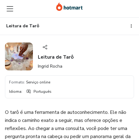
Ir
Ir
Ir
para
para
para
o
o
o
conteúdo
pagamento
rodapé
Leitura de Tarô
principal
Leitura de Tarô
Ingrid Rocha
Formato
:
Serviço online
Idioma
:
Português
O tarô é uma ferramenta de autoconhecimento. Ele não
indica o caminho exato a seguir, mas oferece opções e
reflexões. Ao chegar a uma consulta, você pode ter uma
pergunta pronta na cabeça ou pedir um panorama geral da