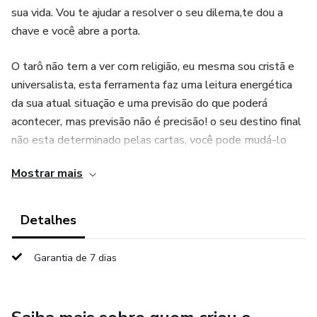
sua vida. Vou te ajudar a resolver o seu dilema,te dou a
chave e você abre a porta.
O tarô não tem a ver com religião, eu mesma sou cristã e
universalista, esta ferramenta faz uma leitura energética
da sua atual situação e uma previsão do que poderá
acontecer, mas previsão não é precisão! o seu destino final
não esta determinado pelas cartas, você pode mudá-lo
quando quiser. Tome as rédeas da sua vida em suas mãos
Mostrar mais
.A espiritualidade quer te ajudar, vem saber como poderá
mudar sua vida.
Detalhes
Garantia de 7 dias