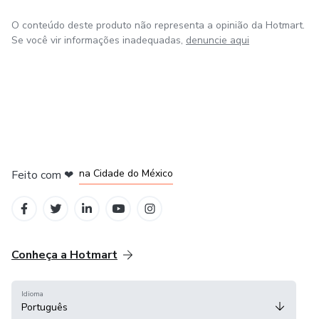
O conteúdo deste produto não representa a opinião da Hotmart.
Se você vir informações inadequadas,
denuncie aqui
em Bogotá
em Amsterdam
em Madrid
na Cidade do México
Feito com
❤
em Belo Horizonte
Conheça a Hotmart
Idioma
Português