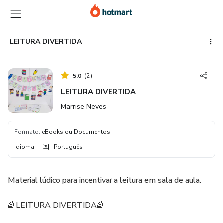
Ir
Ir
Ir
para
para
para
o
o
o
conteúdo
pagamento
rodapé
LEITURA DIVERTIDA
principal
5.0
(
2
)
LEITURA DIVERTIDA
Marrise Neves
Formato
:
eBooks ou Documentos
Idioma
:
Português
Material lúdico para incentivar a leitura em sala de aula.
🌈LEITURA DIVERTIDA🌈