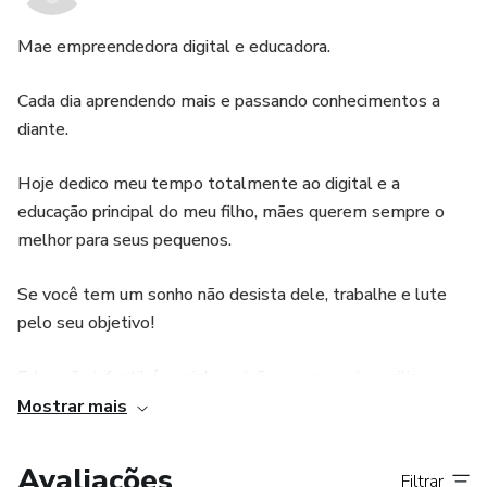
Mae empreendedora digital e educadora.
Cada dia aprendendo mais e passando conhecimentos a
diante.
Hoje dedico meu tempo totalmente ao digital e a
educação principal do meu filho, mães querem sempre o
melhor para seus pequenos.
Se você tem um sonho não desista dele, trabalhe e lute
pelo seu objetivo!
Educação infantil é a minha paixão e consegui conciliar os
dois, materiais digitais estão facilitando demais no dia a dia.
Mostrar mais
Estudo e coloco em prática tudo que aprendi!
Avaliações
Filtrar