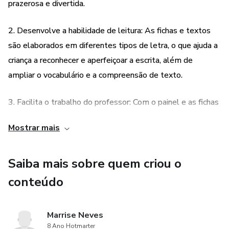
prazerosa e divertida.
2. Desenvolve a habilidade de leitura: As fichas e textos
são elaborados em diferentes tipos de letra, o que ajuda a
criança a reconhecer e aperfeiçoar a escrita, além de
ampliar o vocabulário e a compreensão de texto.
3. Facilita o trabalho do professor: Com o painel e as fichas
prontas, o professor pode organizar atividades de leitura
Mostrar mais
de forma mais dinâmica e interativa, sem precisar gastar
tempo preparando materiais.
Saiba mais sobre quem criou o
conteúdo
Marrise Neves
8 Ano Hotmarter