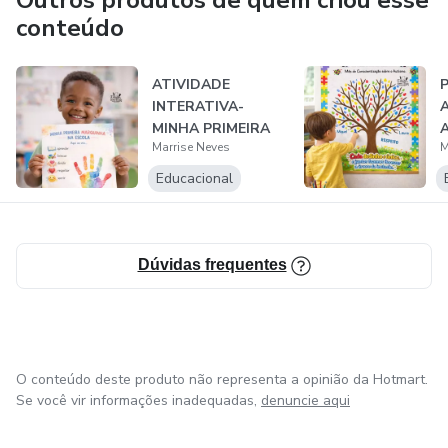
Outros produtos de quem criou esse
conteúdo
ATIVIDADE
P
INTERATIVA-
A
MINHA PRIMEIRA
Marrise Neves
M
MARQUINHA NA
ESCOLA
Educacional
Dúvidas frequentes
O conteúdo deste produto não representa a opinião da Hotmart.
Se você vir informações inadequadas,
denuncie aqui