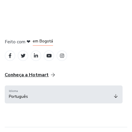
em Amsterdam
em Madrid
em Bogotá
Feito com
❤
em Belo Horizonte
na Cidade do México
Conheça a Hotmart
Idioma
Português