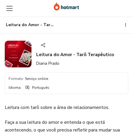
Ir
Ir
Ir
para
para
para
o
o
o
conteúdo
pagamento
rodapé
Leitura do Amor - Tarô Terapêutico
principal
Leitura do Amor - Tarô Terapêutico
Diana Prado
Formato
:
Serviço online
Idioma
:
Português
Leitura com tarô sobre a área de relacionamentos.
Faça a sua leitura do amor e entenda o que está
acontecendo, o que você precisa refletir para mudar sua