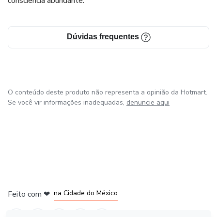
consciência abundante.
meu telefone 31 99122-5795.
Diana Prado
Dúvidas frequentes
O conteúdo deste produto não representa a opinião da Hotmart.
Se você vir informações inadequadas,
denuncie aqui
em Bogotá
em Amsterdam
em Madrid
na Cidade do México
Feito com
❤
em Belo Horizonte