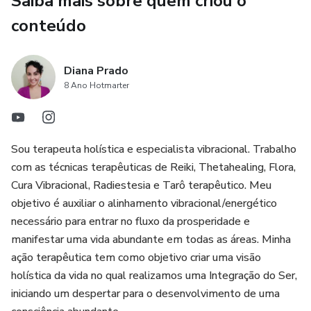
Saiba mais sobre quem criou o
vida afetiva: esclarecendo, verificando influências, o que
está atraindo e recusando no campo do amor e qual a
conteúdo
chave necessária para compreensão.
- Respondendo as suas perguntas: Envie até 4 perguntas
Diana Prado
8 Ano Hotmarter
que gostaria de realizar sobre sua vida afetiva. Medite suas
perguntas e acolha as respostas. É melhor saber e
entender a realidade do que ficar presa a ilusão. O poder da
AÇÃO e da CRIAÇÃO, está estruturado no princípio da
Sou terapeuta holística e especialista vibracional. Trabalho
Clareza.
com as técnicas terapêuticas de Reiki, Thetahealing, Flora,
Cura Vibracional, Radiestesia e Tarô terapêutico. Meu
- Linha do tempo do amor
objetivo é auxiliar o alinhamento vibracional/energético
necessário para entrar no fluxo da prosperidade e
- Mensagem para meditar
manifestar uma vida abundante em todas as áreas. Minha
ação terapêutica tem como objetivo criar uma visão
- Energia para se conectar
holística da vida no qual realizamos uma Integração do Ser,
iniciando um despertar para o desenvolvimento de uma
O nosso contato será realizado via Whatsapp, anote o