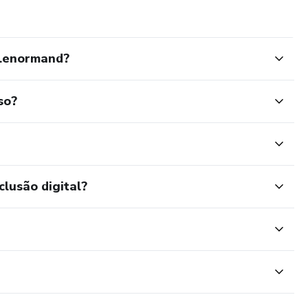
 Lenormand?
so?
clusão digital?