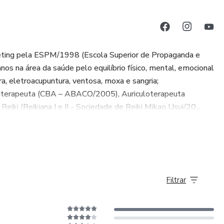
ting pela ESPM/1998 (Escola Superior de Propaganda e
os na área da saúde pelo equilíbrio físico, mental, emocional
a, eletroacupuntura, ventosa, moxa e sangria;
uterapeuta (CBA – ABACO/2005), Auriculoterapeuta
iki (Reikiana I e II - Sociedade de Reiki Mikao Usui/20...
Filtrar