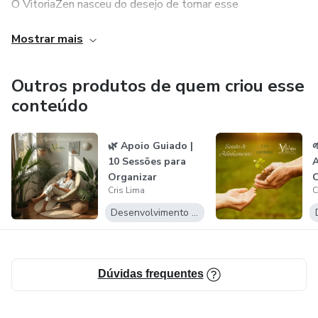
O VitoriaZen nasceu do desejo de tornar esse
conhecimento acessível, oferecendo ferramentas simples
📌 Importante
Mostrar mais
e conscientes para quem busca compreender melhor o que
A Leitura do Caminhar é um serviço de observação, síntese
sente, fazer escolhas mais alinhadas e cultivar uma relação
e organização de percepções.
mais leve, presente e harmoniosa consigo mesmo.
Outros produtos de quem criou esse
conteúdo
Não substitui acompanhamento terapêutico, psicológico ou
médico.
🌿 Apoio Guiado |

10 Sessões para
A
Organizar
Cris Lima
C
Emoções, Hábitos...
V
Desenvolvimento Pessoal
Dúvidas frequentes