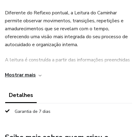
Diferente do Reflexo pontual, a Leitura do Caminhar
permite observar movimentos, transições, repetições e
amadurecimentos que se revelam com o tempo,
oferecendo uma visão mais integrada do seu processo de
autocuidado e organização interna.
A leitura é construída a partir das informações preenchidas
por você no Todiolho e Self Emocional, com foco em
Mostrar mais
clareza, consciência e responsabilidade sobre o próprio
caminhar, sem caráter terapêutico, psicológico ou clínico.
Detalhes
Este serviço é indicado para quem deseja:
Garantia de 7 dias
- Visualizar o próprio processo ao longo de 60 dias;
- Compreender mudanças internas, padrões recorrentes e