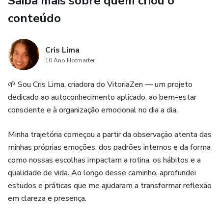
Saiba mais sobre quem criou o
fases vividas;
conteúdo
- Ganhar clareza sobre escolhas, hábitos e direções;
- Organizar percepções para seguir com mais presença e
Cris Lima
10 Ano Hotmarter
equilíbrio.
🌱 Sou Cris Lima, criadora do VitoriaZen — um projeto
🔎 Como funciona
dedicado ao autoconhecimento aplicado, ao bem-estar
consciente e à organização emocional no dia a dia.
Você acessa a Self Emocional / Todiolho pelo link
informado na carta de boas-vindas;
Minha trajetória começou a partir da observação atenta das
minhas próprias emoções, dos padrões internos e da forma
No item “Leitura do Caminhar – 60 dias”, informa as datas
como nossas escolhas impactam a rotina, os hábitos e a
que deseja que sejam observadas e preenche a Self
qualidade de vida. Ao longo desse caminho, aprofundei
Emocional atualizando as suas percepções.
estudos e práticas que me ajudaram a transformar reflexão
em clareza e presença.
A leitura é elaborada exclusivamente a partir dos seus
registros nesse período.