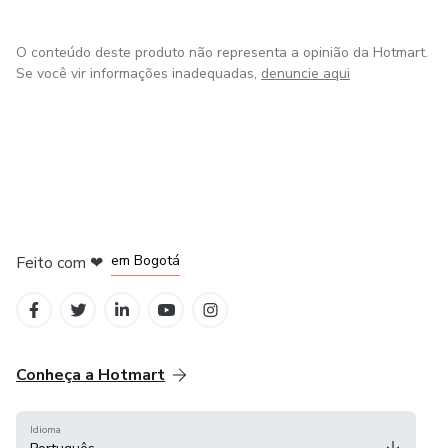
O conteúdo deste produto não representa a opinião da Hotmart.
Se você vir informações inadequadas,
denuncie aqui
em Amsterdam
em Madrid
em Bogotá
Feito com
❤
em Belo Horizonte
na Cidade do México
Conheça a Hotmart
Idioma