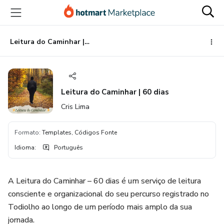
Ir
Ir
Ir
para
para
para
o
o
o
conteúdo
pagamento
rodapé
Leitura do Caminhar | 60 dias
principal
Leitura do Caminhar | 60 dias
Cris Lima
Formato
:
Templates, Códigos Fonte
Idioma
:
Português
A Leitura do Caminhar – 60 dias é um serviço de leitura
consciente e organizacional do seu percurso registrado no
Todiolho ao longo de um período mais amplo da sua
jornada.