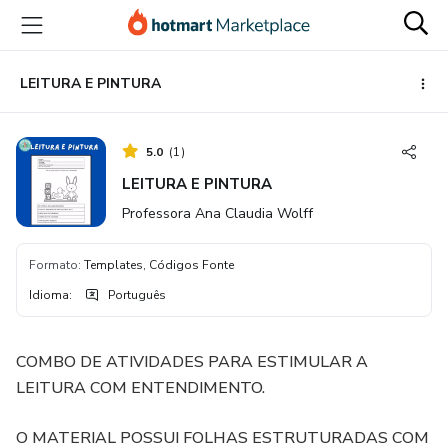
Ir
Ir
Ir
para
para
para
o
o
o
conteúdo
pagamento
rodapé
LEITURA E PINTURA
principal
5.0
(
1
)
LEITURA E PINTURA
Professora Ana Claudia Wolff
Formato
:
Templates, Códigos Fonte
Idioma
:
Português
COMBO DE ATIVIDADES PARA ESTIMULAR A
LEITURA COM ENTENDIMENTO.
O MATERIAL POSSUI FOLHAS ESTRUTURADAS COM