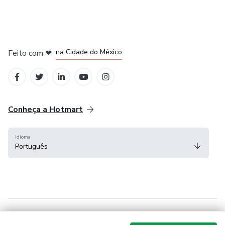
em Bogotá
em Amsterdam
em Madrid
na Cidade do México
Feito com
❤
em Belo Horizonte
Conheça a Hotmart
Idioma
Português