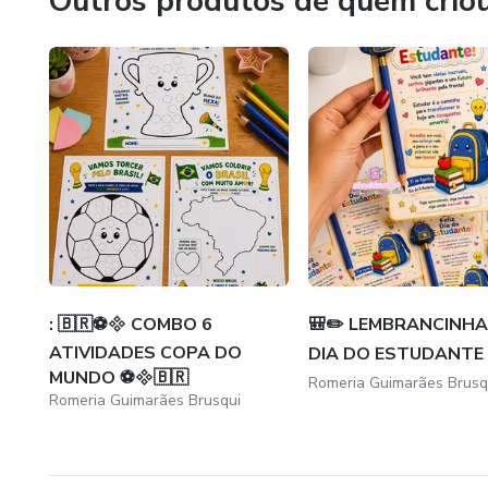
Outros produtos de quem crio
✔ Arquivos prontos para imprimir e usar
✔ Dicas práticas de aplicação em sala
✔ Conteúdos alinhados ao desenvolvimento infantil
⏳ Economize tempo no planejamento e ganhe mais segura
🎯 Cada material é pensado para facilitar sua rotina e gara
💖 Tudo desenvolvido com experiência real em sala de aul
: 🇧🇷⚽ COMBO 6
🎒✏️ LEMBRANCINHA
ATIVIDADES COPA DO
DIA DO ESTUDANTE 
✨ Mais praticidade para você. Mais desenvolvimento para
MUNDO ⚽🇧🇷
Romeria Guimarães Brusq
Romeria Guimarães Brusqui