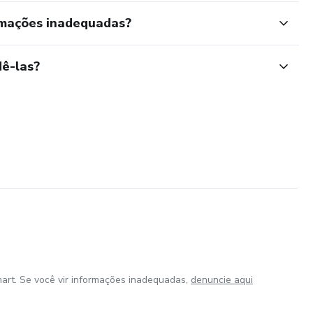
rmações inadequadas?
ê-las?
art. Se você vir informações inadequadas,
denuncie aqui