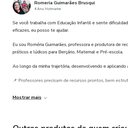
Romeria Guimarães Brusqui
4 Ano Hotmarter
Se você trabalha com Educação Infantil e sente dificulda
eficazes, eu posso te ajudar.
Eu sou Roméria Guimarães, professora e produtora de recu
práticos e lúdicos para Berçário, Maternal e Pré-escola.
Ao longo da minha trajetória, desenvolvendo e aplicando a
📌 Professores precisam de recursos prontos, bem estru
Foi com esse propósito que criei meus materiais.
Mostrar mais
💡 Aqui você encontra:
✔ Atividades lúdicas, sensoriais e pedagógicas