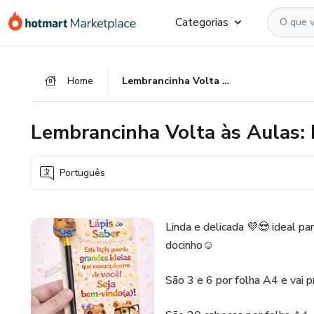
Ir
Ir
Ir
Categorias
para
para
para
o
o
o
conteúdo
pagamento
rodapé
Home
Lembrancinha Volta às Aulas: Lápis do Saber Capivara
principal
Lembrancinha Volta às Aulas: 
Português
Linda e delicada 💜😍 ideal pa
docinho☺️
São 3 e 6 por folha A4 e vai p