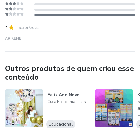
1
31/01/2024
ARIKEME
Outros produtos de quem criou esse
conteúdo
Feliz Ano Novo
K
s
Cuca Fresca materiais pedagógicos
S
Educacional