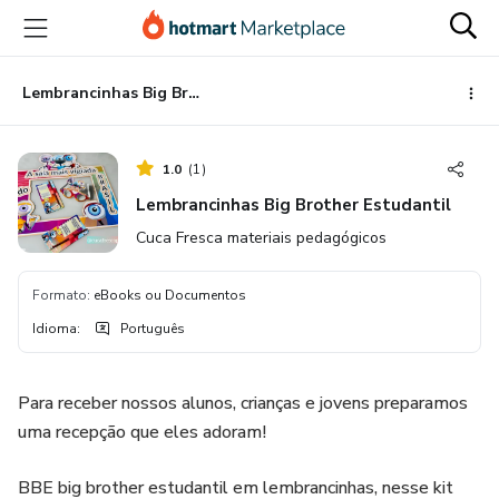
Ir
Ir
Ir
para
para
para
o
o
o
conteúdo
pagamento
rodapé
Lembrancinhas Big Brother Estudantil
principal
1.0
(
1
)
Lembrancinhas Big Brother Estudantil
Cuca Fresca materiais pedagógicos
Formato
:
eBooks ou Documentos
Idioma
:
Português
Para receber nossos alunos, crianças e jovens preparamos
uma recepção que eles adoram!
BBE big brother estudantil em lembrancinhas, nesse kit