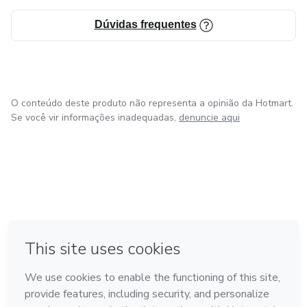
Dúvidas frequentes
O conteúdo deste produto não representa a opinião da Hotmart.
Se você vir informações inadequadas,
denuncie aqui
em Amsterdam
em Madrid
em Bogotá
Feito com
❤
em Belo Horizonte
na Cidade do México