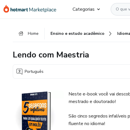
Ir
Ir
Ir
Categorias
para
para
para
o
o
o
conteúdo
pagamento
rodapé
Home
Ensino e estudo acadêmico
Idiom
principal
Lendo com Maestria
Português
Neste e-book você vai descobr
mestrado e doutorado!
São cinco segredos infalíveis
fluente no idioma!