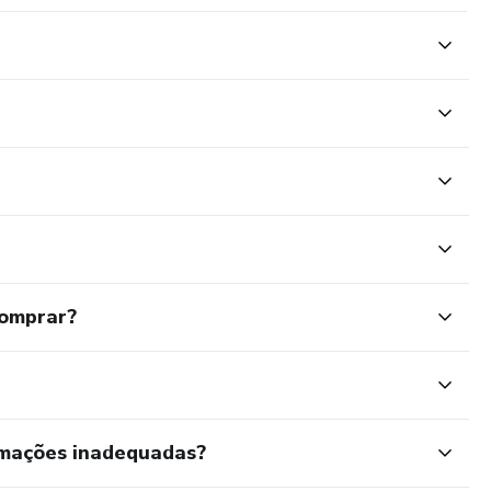
comprar?
rmações inadequadas?