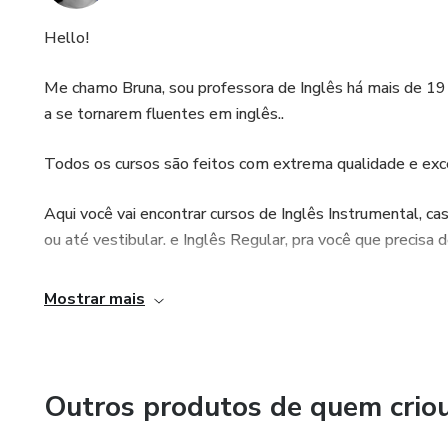
Hello!
Me chamo Bruna, sou professora de Inglês há mais de 19 a
a se tornarem fluentes em inglês..
Todos os cursos são feitos com extrema qualidade e exce
Aqui você vai encontrar cursos de Inglês Instrumental, c
ou até vestibular. e Inglês Regular, pra você que precisa de
Me siga nas redes sociais para ter acesso ao meu conteúd
Mostrar mais
See you!
Outros produtos de quem crio