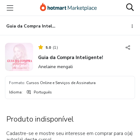
Ir
Ir
Ir
para
para
para
o
o
o
conteúdo
pagamento
rodapé
Guia da Compra Inteligente!
principal
5.0
(
1
)
Guia da Compra Inteligente!
Anelaine mengali
Formato
:
Cursos Online e Serviços de Assinatura
Idioma
:
Português
Produto indisponível
Cadastre-se e mostre seu interesse em comprar para o(a)
autor(a) deste curso!