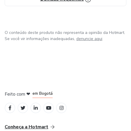
O conteúdo deste produto não representa a opinião da Hotmart.
Se você vir informações inadequadas,
denuncie aqui
em Amsterdam
em Madrid
em Bogotá
Feito com
❤
em Belo Horizonte
na Cidade do México
Conheça a Hotmart