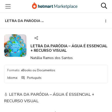
Ir
Ir
Ir
para
para
para
o
o
o
conteúdo
pagamento
rodapé
LETRA DA PARÓDIA – ÁGUA É ESSENCIAL + RECURSO VISUAL
principal
LETRA DA PARÓDIA – ÁGUA É ESSENCIAL
+ RECURSO VISUAL
Natália Ramos dos Santos
Formato
:
eBooks ou Documentos
Idioma
:
Português
💧 LETRA DA PARÓDIA – ÁGUA É ESSENCIAL +
RECURSO VISUAL