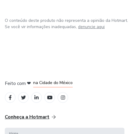
O conteúdo deste produto não representa a opinião da Hotmart.
Se você vir informações inadequadas,
denuncie aqui
em Bogotá
em Amsterdam
em Madrid
na Cidade do México
Feito com
❤
em Belo Horizonte
Conheça a Hotmart
Idioma