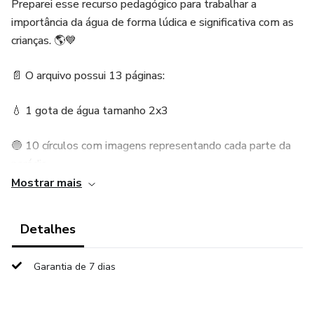
Preparei esse recurso pedagógico para trabalhar a
importância da água de forma lúdica e significativa com as
crianças. 🌎💙
📄 O arquivo possui 13 páginas:
💧 1 gota de água tamanho 2x3
🔵 10 círculos com imagens representando cada parte da
paródia
Mostrar mais
📝 10 círculos com a letra correspondente de cada parte da
música (para colocar atrás das imagens)
Detalhes
🎵 Letra completa da paródia em folha para
Garantia de 7 dias
acompanhamento
Um material visual, interativo e perfeito para trabalhar