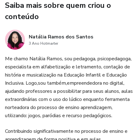
Saiba mais sobre quem criou o
conscientização sobre a água em sala de aula! 💦📚
conteúdo
Natália Ramos dos Santos
3 Ano Hotmarter
Me chamo Natália Ramos, sou pedagoga, psicopedagoga,
especialista em alfabetização e letramento, contação de
história e musicalização na Educação Infantil e Educação
Inclusiva. Logo,sou também,empreendedora no digital,
ajudando professores a possibilitar para seus alunos, aulas
extraordinárias com o uso do lúdico enquanto ferramenta
norteadora do processo de ensino aprendizagem,
utilizando: jogos, paródias e recurso pedagógicos.
Contribuindo significativamente no processo de ensino e
aprendizagem de forma positiva e em aulas