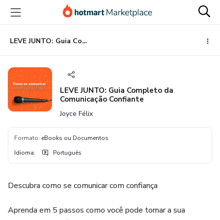
Ir
Ir
Ir
para
para
para
o
o
o
conteúdo
pagamento
rodapé
LEVE JUNTO: Guia Completo da Comunicação Confiante
principal
LEVE JUNTO: Guia Completo da
Comunicação Confiante
Joyce Félix
Formato
:
eBooks ou Documentos
Idioma
:
Português
Descubra como se comunicar com confiança
Aprenda em 5 passos como você pode tornar a sua