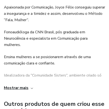
Apaixonada por Comunicação, Joyce Félix conseguiu superar
a insegurança e a timidez e assim, desenvolveu o Método
“Fala, Mulher”.
Fonoaudióloga da CNN Brasil, pós graduada em
Neurociência e especialista em Comunicação para
mulheres.
Ensina mulheres a se posicionarem através de uma
comunicação clara e confiante.
Idealizadora da “Comunidade Sisters”, ambiente criado só
para mulheres onde acompanha suas alunas e realiza
Mostrar mais
mentorias sobre comunicação e inteligência emocional.
Hoje se dedica exclusivamente a transformar mulheres
Outros produtos de quem criou esse
através da comunicação