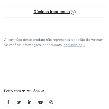
Dúvidas frequentes
O conteúdo deste produto não representa a opinião da Hotmart.
Se você vir informações inadequadas,
denuncie aqui
em Amsterdam
em Madrid
em Bogotá
Feito com
❤
em Belo Horizonte
na Cidade do México