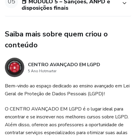
05
📕 MÓDULO 5 – Sanções, ANPD e
🔹 Módulo 1 – Fundamentos, princípios e hipóteses legais
disposições finais
🔹 Módulo 2 – Regras específicas e direitos dos titulares
Saiba mais sobre quem criou o
🔹 Módulo 3 – Agentes de tratamento e
responsabilidades
conteúdo
🔹 Módulo 4 – ROTD, RIPD, Encarregado, segurança e boas
CENTRO AVANÇADO EM LGPD
práticas
5 Ano Hotmarter
🔹 Módulo 5 – Sanções e estrutura da ANPD, CNPD e
Bem-vindo ao espaço dedicado ao ensino avançado em Lei
disposições transitórias
Geral de Proteção de Dados Pessoais (LGPD)!
O CENTRO AVANÇADO EM LGPD é o lugar ideal para
encontrar e se inscrever nos melhores cursos sobre LGPD.
Além disso, oferece aos professores a oportunidade de
contratar serviços especializados para otimizar suas aulas