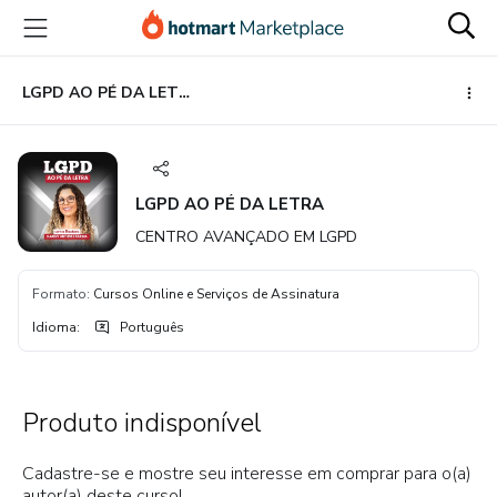
Ir
Ir
Ir
para
para
para
o
o
o
conteúdo
pagamento
rodapé
LGPD AO PÉ DA LETRA
principal
LGPD AO PÉ DA LETRA
CENTRO AVANÇADO EM LGPD
Formato
:
Cursos Online e Serviços de Assinatura
Idioma
:
Português
Produto indisponível
Cadastre-se e mostre seu interesse em comprar para o(a)
autor(a) deste curso!