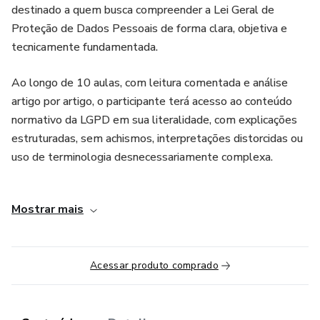
destinado a quem busca compreender a Lei Geral de
Proteção de Dados Pessoais de forma clara, objetiva e
tecnicamente fundamentada.
Ao longo de 10 aulas, com leitura comentada e análise
artigo por artigo, o participante terá acesso ao conteúdo
normativo da LGPD em sua literalidade, com explicações
estruturadas, sem achismos, interpretações distorcidas ou
uso de terminologia desnecessariamente complexa.
Com condução de uma advogada especializada em
Mostrar mais
governança corporativa, o curso apresenta os fundamentos
da LGPD, suas bases legais, direitos dos titulares,
obrigações dos agentes de tratamento, segurança da
Acessar produto comprado
informação, sanções e as disposições finais da lei. Tudo
isso com exemplos práticos e análise dos principais pontos
que geram dúvidas na aplicação da norma.